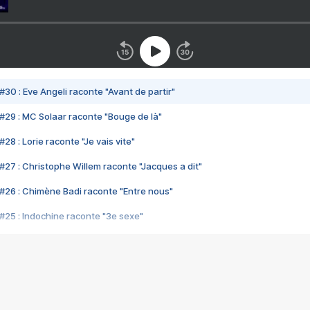
#30 : Eve Angeli raconte "Avant de partir"
#29 : MC Solaar raconte "Bouge de là"
28 : Lorie raconte "Je vais vite"
#27 : Christophe Willem raconte "Jacques a dit"
#26 : Chimène Badi raconte "Entre nous"
#25 : Indochine raconte "3e sexe"
#24 : Zaho raconte "C'est chelou"
#23 : Patrick Bruel raconte "Au café des délices"
#22 : Kyo raconte "Le chemin"