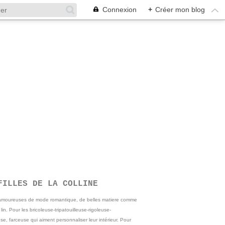
Connexion
+
Créer mon blog
FILLES DE LA COLLINE
 amoureuses de mode romantique, de belles matiere comme
e lin. Pour les bricoleuse-tripatouilleuse-rigoleuse-
se, farceuse qui aiment personnaliser leur intérieur. Pour