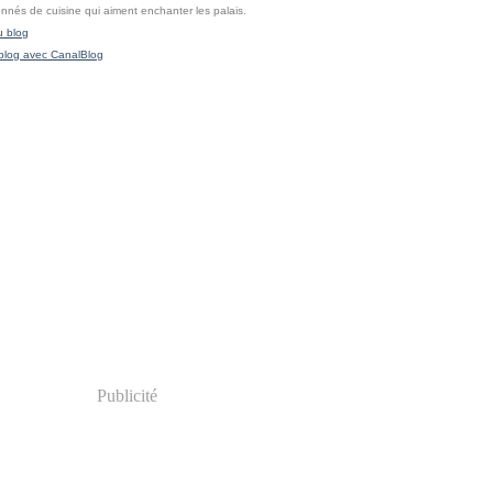
onnés de cuisine qui aiment enchanter les palais.
u blog
blog avec CanalBlog
Publicité