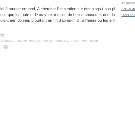
les passi
di à tourner en rond, A chercher l'inspiration sur des blogs t ous pl
Accueil d
 uns que les autres. D es yeux remplis de belles choses et des do
Créer un 
ulent rien donner. p ourtant en fin d'aprés-midi, à l'heure où les enf
[
#
]
,
chaussure
,
papier
,
boutons
,
décors
,
dentelles
,
nacre
,
noel
,
recup'