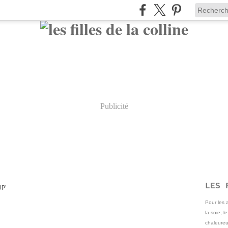
Publicité
LES 
P'
Pour les
la soie, l
chaleureu