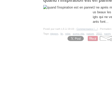
quand l'inspiration est en panne
U ne aprés mi
us beaux les
igts qui ne ve
ants font...
Posté par nath LS à 19:43 -
Commentaires [
…
]
- Permalien 
Tags:
trippen
,
lin
,
robe
,
aurea vita
,
nature
,
2011
,
panty