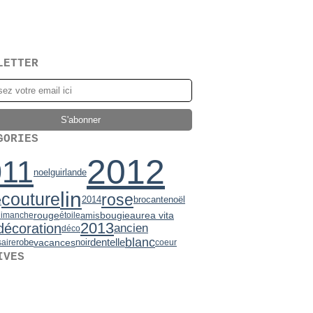
LETTER
GORIES
2012
011
noel
guirlande
lin
couture
rose
e
brocante
2014
noël
bougie
rouge
aurea vita
amis
dimanche
étoile
2013
décoration
ancien
déco
blanc
vacances
robe
noir
dentelle
saire
coeur
IVES
2)
mbre
7)
(2)