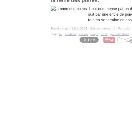
la reine des poires.
T out commence par un dra
suit par une envie de poi
tout ça se termine en confi
Posté par nath LS à 00:01 -
Commentaires [
…
]
- Permalien 
Tags:
lin
,
broderie
,
ancien
,
draps
,
2011
,
gourmandises
,