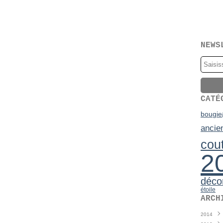
NEWS
CATÉ
bougie
ancie
cou
2
déco
étoile
ARCH
2014