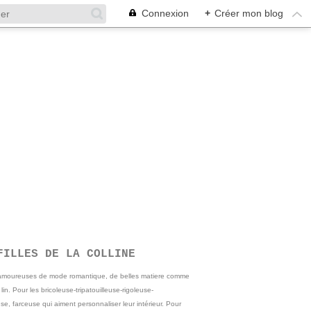
Connexion
+
Créer mon blog
FILLES DE LA COLLINE
 amoureuses de mode romantique, de belles matiere comme
e lin. Pour les bricoleuse-tripatouilleuse-rigoleuse-
se, farceuse qui aiment personnaliser leur intérieur. Pour