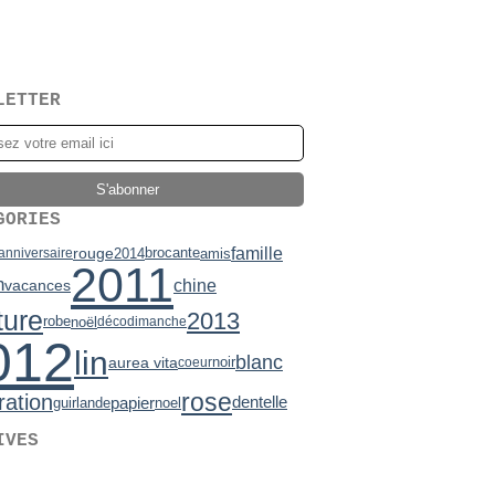
LETTER
GORIES
famille
rouge
brocante
2014
amis
anniversaire
2011
n
chine
vacances
ture
2013
robe
noël
déco
dimanche
012
lin
blanc
aurea vita
noir
coeur
rose
ration
papier
dentelle
guirlande
noel
IVES