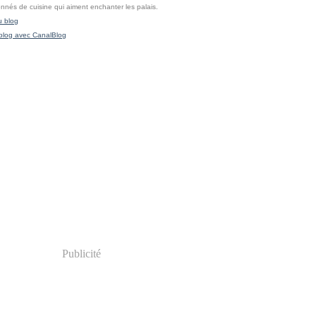
onnés de cuisine qui aiment enchanter les palais.
u blog
blog avec CanalBlog
Publicité