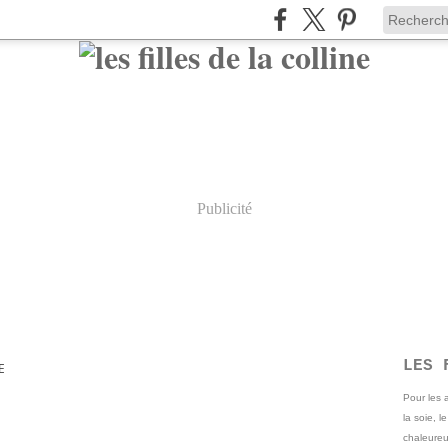
Publicité
LES 
E
Pour les
la soie, l
chaleureu