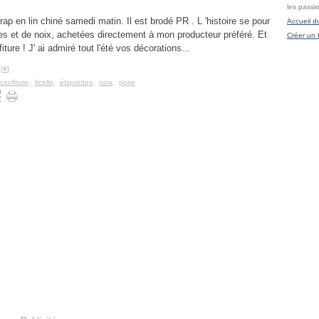
les passi
p en lin chiné samedi matin. Il est brodé PR . L 'histoire se pour
Accueil d
res et de noix, achetées directement à mon producteur préféré. Et
Créer un 
ture ! J' ai admiré tout l'été vos décorations...
[
#
]
confiture
,
ficelle
,
étiquettes
,
noix
,
poire