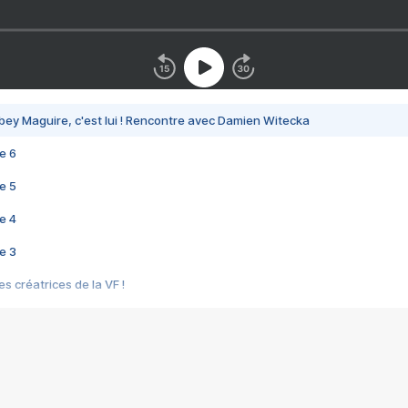
bey Maguire, c'est lui ! Rencontre avec Damien Witecka
e 6
e 5
e 4
e 3
s créatrices de la VF !
e 2
e 1
e Mektoub My Love arrive enfin ! Rencontre avec Shaïn Boumedine et Sal