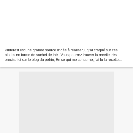
Pinterest est une grande source d'idée à réaliser, Et j'ai craqué sur ces
bisuits en forme de sachet de thé : Vous pourrez trouver la recette trés
précise ici sur le blog du pétrin, En ce qui me concerne, j'ai lu la recette
aprés les avoir réalisés ......