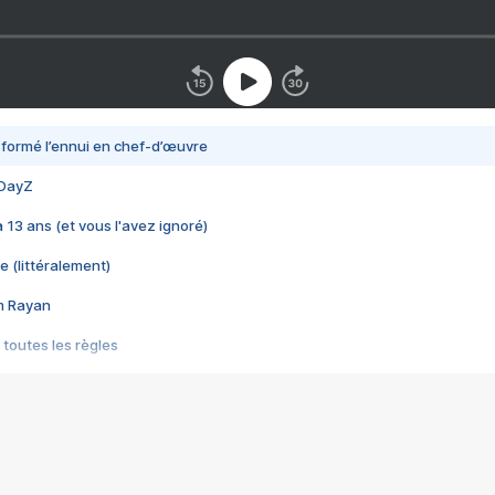
nsformé l’ennui en chef-d’œuvre
 DayZ
 a 13 ans (et vous l'avez ignoré)
e (littéralement)
im Rayan
 toutes les règles
s les jeux vidéo
us choquant de Rockstar ? - Le scandale BULLY
e plus moche de Steam