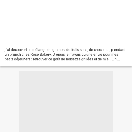
j 'ai découvert ce mélange de graines, de fruits secs, de chocolats, p endant
un brunch chez Rose Bakery. D epuis je n'avais qu'une envie pour mes
petits déjeuners : retrouver ce goût de noisettes grillées et de miel. E n
passant sur le blog d'une poule...