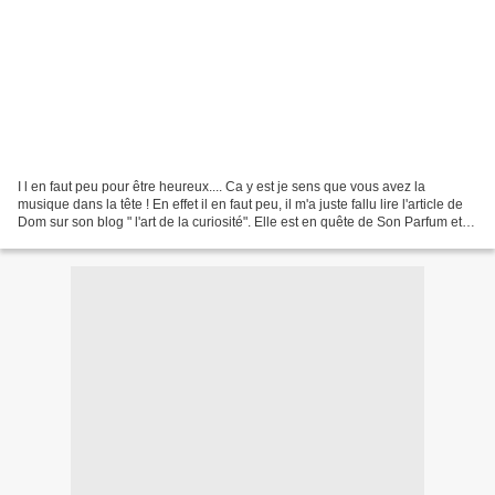
I l en faut peu pour être heureux.... Ca y est je sens que vous avez la
musique dans la tête ! En effet il en faut peu, il m'a juste fallu lire l'article de
Dom sur son blog " l'art de la curiosité". Elle est en quête de Son Parfum et il
se trouve que...