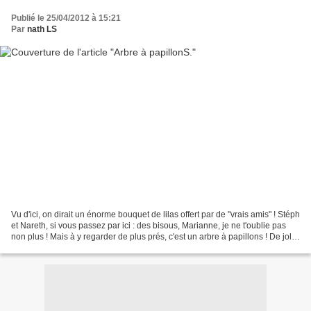
Publié le 25/04/2012 à 15:21
Par
nath LS
Vu d'ici, on dirait un énorme bouquet de lilas offert par de "vrais amis" ! Stéph
et Nareth, si vous passez par ici : des bisous, Marianne, je ne t'oublie pas
non plus ! Mais à y regarder de plus prés, c'est un arbre à papillons ! De jolis
papillons sont...