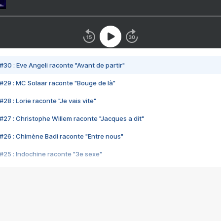
#30 : Eve Angeli raconte "Avant de partir"
#29 : MC Solaar raconte "Bouge de là"
28 : Lorie raconte "Je vais vite"
#27 : Christophe Willem raconte "Jacques a dit"
#26 : Chimène Badi raconte "Entre nous"
#25 : Indochine raconte "3e sexe"
#24 : Zaho raconte "C'est chelou"
#23 : Patrick Bruel raconte "Au café des délices"
#22 : Kyo raconte "Le chemin"