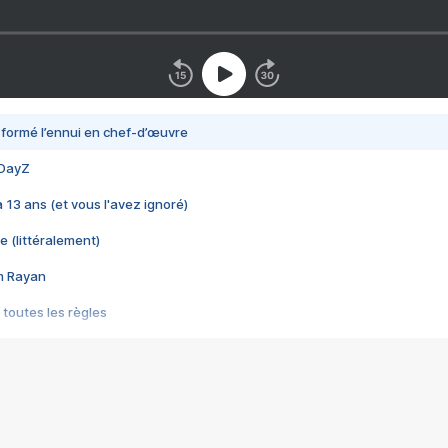
nsformé l’ennui en chef-d’œuvre
 DayZ
 a 13 ans (et vous l'avez ignoré)
e (littéralement)
im Rayan
 toutes les règles
s les jeux vidéo
us choquant de Rockstar ? - Le scandale BULLY
e plus moche de Steam