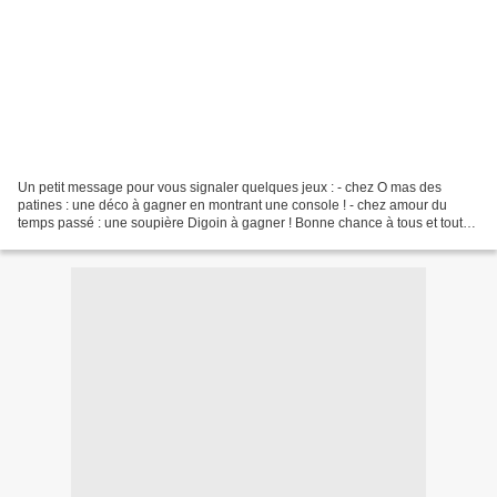
Un petit message pour vous signaler quelques jeux : - chez O mas des
patines : une déco à gagner en montrant une console ! - chez amour du
temps passé : une soupière Digoin à gagner ! Bonne chance à tous et toutes
pour ces jeux, voici le début de ma mise...