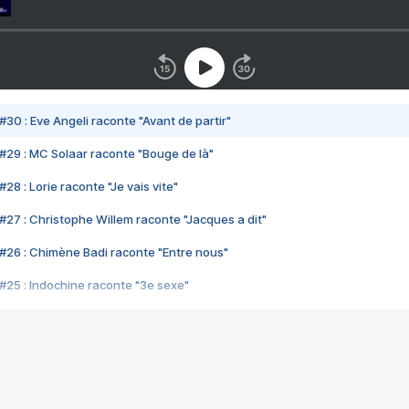
#30 : Eve Angeli raconte "Avant de partir"
#29 : MC Solaar raconte "Bouge de là"
28 : Lorie raconte "Je vais vite"
#27 : Christophe Willem raconte "Jacques a dit"
#26 : Chimène Badi raconte "Entre nous"
#25 : Indochine raconte "3e sexe"
#24 : Zaho raconte "C'est chelou"
#23 : Patrick Bruel raconte "Au café des délices"
#22 : Kyo raconte "Le chemin"