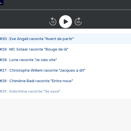
#30 : Eve Angeli raconte "Avant de partir"
#29 : MC Solaar raconte "Bouge de là"
28 : Lorie raconte "Je vais vite"
#27 : Christophe Willem raconte "Jacques a dit"
#26 : Chimène Badi raconte "Entre nous"
#25 : Indochine raconte "3e sexe"
#24 : Zaho raconte "C'est chelou"
#23 : Patrick Bruel raconte "Au café des délices"
#22 : Kyo raconte "Le chemin"