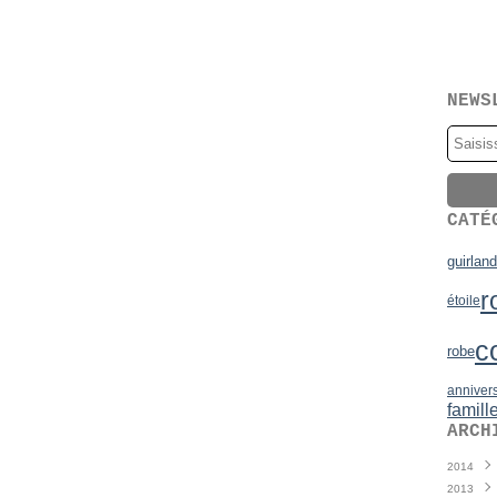
NEWS
CATÉ
guirlan
r
étoile
c
robe
anniver
famill
ARCH
2014
2013
Juin
(