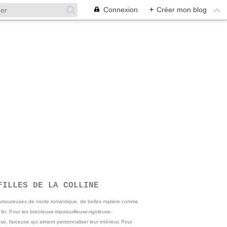
Connexion
+
Créer mon blog
FILLES DE LA COLLINE
 amoureuses de mode romantique, de belles matiere comme
e lin. Pour les bricoleuse-tripatouilleuse-rigoleuse-
se, farceuse qui aiment personnaliser leur intérieur. Pour