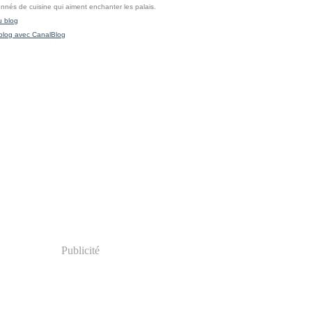
onnés de cuisine qui aiment enchanter les palais.
u blog
blog avec CanalBlog
Publicité