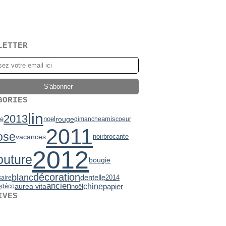
LETTER
GORIES
lin
2013
rouge
de
noel
amis
dimanche
coeur
2011
ose
vacances
noir
brocante
2012
outure
bougie
décoration
blanc
dentelle
2014
saire
ancien
e
chine
papier
aurea vita
noël
déco
IVES
2)