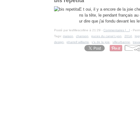
bis repetita
E t oui, il y a encore de la joie c
ns la tête, le pendant français au
ur dire que j'ai fondu devant les l
Posté par lesfillescolline à 21:29 -
Commentaires [
…
]
- Perm
Tags:
maison
,
chanson
,
puces du canal Lyon
,
2014
,
Igg
design
,
pharrell williams
,
y'a de la joie
,
villeurbanne
,
trav