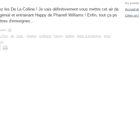
les passi
hez les De La Colline ! Je vais définitivement vous mettre cet air da
Accueil d
 génial et entrainant Happy de Pharrell Williams ! Enfin, tout ça po
Créer un 
ettres d'enseignes...
alien [
#
]
y Pop
,
air
,
chat.
,
chaton
,
entêtant
,
happy
,
kidimo
,
lettre d'enseigne
,
myre
aux