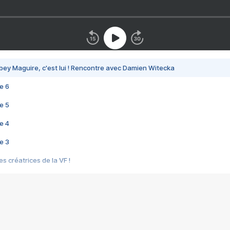
bey Maguire, c'est lui ! Rencontre avec Damien Witecka
e 6
e 5
e 4
e 3
s créatrices de la VF !
e 2
e 1
e Mektoub My Love arrive enfin ! Rencontre avec Shaïn Boumedine et Sal