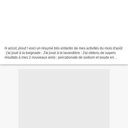
H aricot, plouf ! voici un résumé trés enfantin de mes activités du mois d'août
: j'ai joué à la baignade : J'ai joué à la lavandière : J'ai obtenu de supers
résultats à mes 2 nouveaux amis : percabonate de sodium et soude en
cristaux. A eux deux ils...