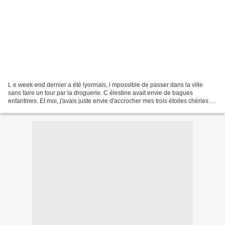
L e week-end dernier a été lyonnais, i mpossible de passer dans la ville
sans faire un tour par la droguerie. C élestine avait envie de bagues
enfantines. Et moi, j'avais juste envie d'accrocher mes trois étoiles chéries à
mon poignet. C élestine s'est...