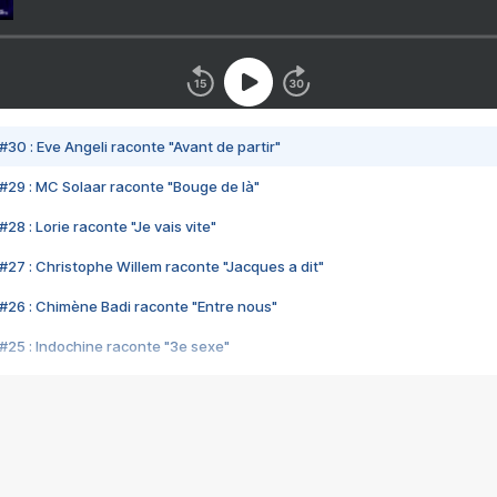
#30 : Eve Angeli raconte "Avant de partir"
#29 : MC Solaar raconte "Bouge de là"
28 : Lorie raconte "Je vais vite"
#27 : Christophe Willem raconte "Jacques a dit"
#26 : Chimène Badi raconte "Entre nous"
#25 : Indochine raconte "3e sexe"
#24 : Zaho raconte "C'est chelou"
#23 : Patrick Bruel raconte "Au café des délices"
#22 : Kyo raconte "Le chemin"