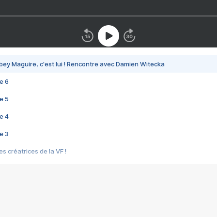
bey Maguire, c'est lui ! Rencontre avec Damien Witecka
e 6
e 5
e 4
e 3
s créatrices de la VF !
e 2
e 1
e Mektoub My Love arrive enfin ! Rencontre avec Shaïn Boumedine et Sal