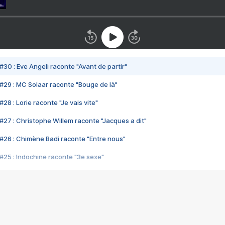
#30 : Eve Angeli raconte "Avant de partir"
#29 : MC Solaar raconte "Bouge de là"
28 : Lorie raconte "Je vais vite"
#27 : Christophe Willem raconte "Jacques a dit"
#26 : Chimène Badi raconte "Entre nous"
#25 : Indochine raconte "3e sexe"
#24 : Zaho raconte "C'est chelou"
#23 : Patrick Bruel raconte "Au café des délices"
#22 : Kyo raconte "Le chemin"