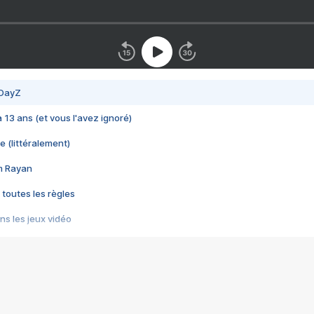
 DayZ
 a 13 ans (et vous l'avez ignoré)
e (littéralement)
im Rayan
 toutes les règles
s les jeux vidéo
us choquant de Rockstar ? - Le scandale BULLY
e plus moche de Steam
du RÊVE tourne au CAUCHEMAR