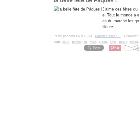
la belle fête de Pâques !
J'aime ces fêtes qui
e. Tout le monde a 
es du marché les go
illeure...
Posté par nath LS à 19:34 -
Commentaires [
…
]
- Permalien 
Tags:
fleuri
,
famille
,
lin
,
robe
,
jupon
,
amis
,
tissus
,
coton