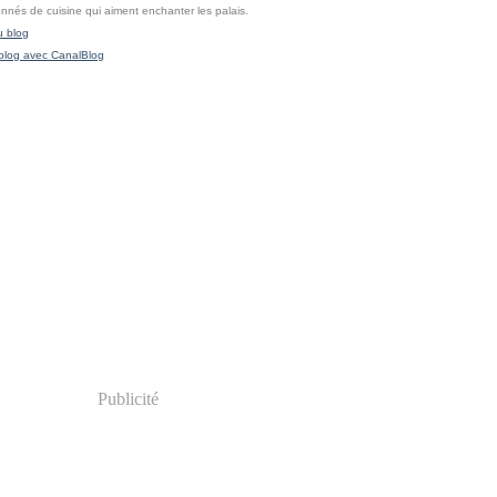
onnés de cuisine qui aiment enchanter les palais.
u blog
blog avec CanalBlog
Publicité