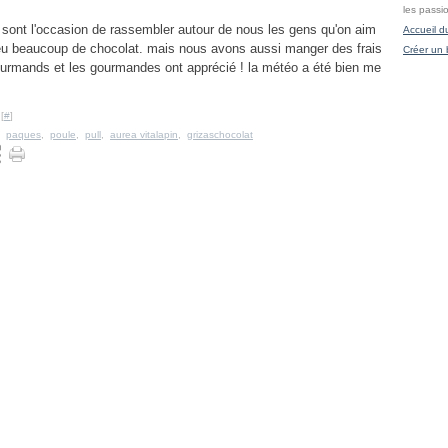
les passi
 sont l'occasion de rassembler autour de nous les gens qu'on aim
Accueil d
eu beaucoup de chocolat. mais nous avons aussi manger des frais
Créer un 
urmands et les gourmandes ont apprécié ! la météo a été bien me
[
#
]
,
paques
,
poule
,
pull
,
aurea vitalapin
,
grizaschocolat