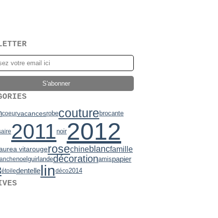
LETTER
GORIES
couture
n
vacances
robe
brocante
coeur
2012
2011
noir
saire
rose
blanc
chine
famille
aurea vita
rouge
décoration
papier
noel
guirlande
amis
anche
lin
3
dentelle
2014
étoile
déco
IVES
2)