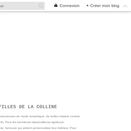
Connexion
+
Créer mon blog
FILLES DE LA COLLINE
 amoureuses de mode romantique, de belles matiere comme
e lin. Pour les bricoleuse-tripatouilleuse-rigoleuse-
se, farceuse qui aiment personnaliser leur intérieur. Pour