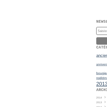
NEWS
CATÉ
ancie
anniver
bougie
noël
dim
201
ARCH
2014
2013
Juin
(