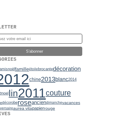
LETTER
GORIES
décoration
famille
brocante
amis
noël
étoile
2012
2013
blanc
chine
2014
2011
lin
couture
e
noel
rose
ancien
vacances
robe
de
déco
dimanche
papier
aurea vita
rouge
versaire
IVES
2)