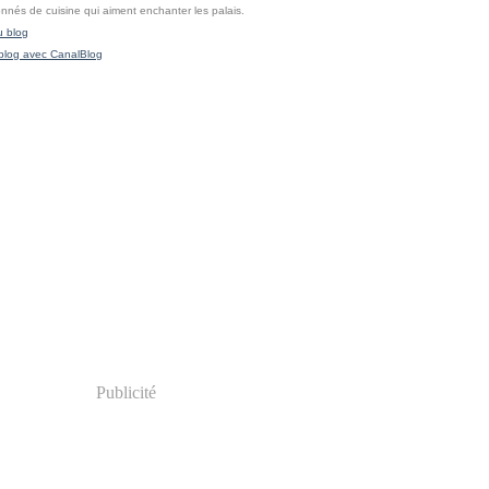
onnés de cuisine qui aiment enchanter les palais.
u blog
blog avec CanalBlog
Publicité