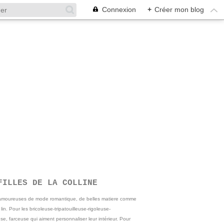
Connexion
+
Créer mon blog
FILLES DE LA COLLINE
 amoureuses de mode romantique, de belles matiere comme
e lin. Pour les bricoleuse-tripatouilleuse-rigoleuse-
se, farceuse qui aiment personnaliser leur intérieur. Pour