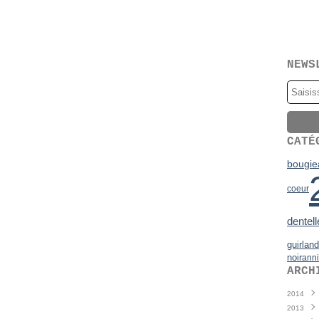
NEWS
CATÉ
bougie
coeur
dentell
guirlan
noir
anni
ARCH
2014
2013
Juin
(