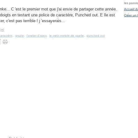
les passi
ke... C 'est le premier mot que j'ai envie de partager cette année.
Accueil d
oigts en testant une police de caractére, Punched out. E lle est
Créer un 
r, c'est pas terrible ! j 'essayerais...
[
#
]
caractére
,
grazie
,
l'atelier d'isacy
,
le petit monde de gaelle
,
punched out