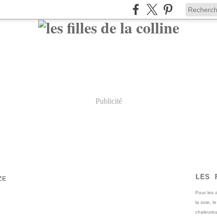
Publicité
LES 
IE
Pour les
la soie, l
chaleureu