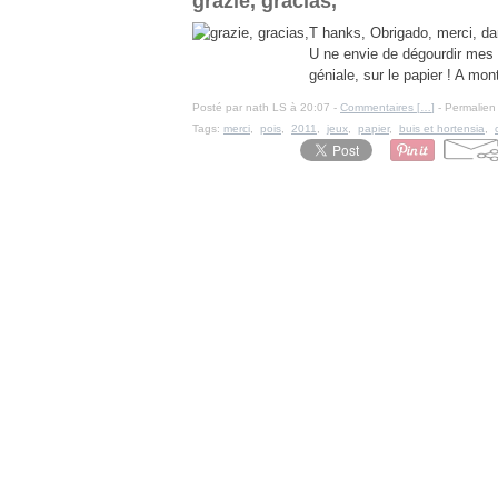
grazie, gracias,
T hanks, Obrigado, merci, dan
U ne envie de dégourdir mes d
géniale, sur le papier ! A monte
Posté par nath LS à 20:07 -
Commentaires [
…
]
- Permalien 
Tags:
merci
,
pois
,
2011
,
jeux
,
papier
,
buis et hortensia
,