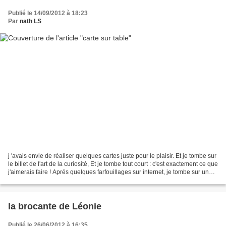
Publié le 14/09/2012 à 18:23
Par
nath LS
j 'avais envie de réaliser quelques cartes juste pour le plaisir. Et je tombe sur
le billet de l'art de la curiosité, Et je tombe tout court : c'est exactement ce que
j'aimerais faire ! Aprés quelques farfouillages sur internet, je tombe sur un
tuto chez...
la brocante de Léonie
Publié le 26/06/2012 à 16:35