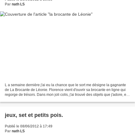
Par
nath LS
L a semaine dernière j'ai eu la chance que le sort me désigne la gagnante
de La Brocante de Léonie. Florence vient d'ouvrir sa brocante en ligne qui
regorge de trésors. Dans mon joli colis, j'ai trouvé des objets que j'adore, elle
a visé en plein dans...
jeux, set et petits pois.
Publié le 08/06/2012 à 17:49
Par
nath LS