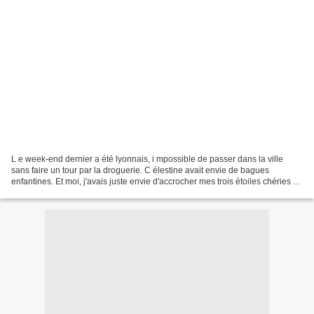
L e week-end dernier a été lyonnais, i mpossible de passer dans la ville
sans faire un tour par la droguerie. C élestine avait envie de bagues
enfantines. Et moi, j'avais juste envie d'accrocher mes trois étoiles chéries à
mon poignet. C élestine s'est...