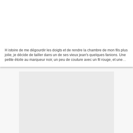
H istoire de me dégourdir les doigts et de rendre la chambre de mon fils plus
jolie, je décide de tailler dans un de ses vieux jean's quelques fanions. Une
petite étoile au marqueur noir, un peu de couture avec un fil rouge, et une
cordelette plus tard,...