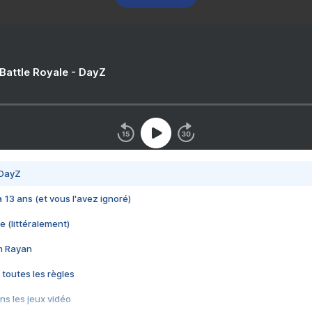
 Battle Royale - DayZ
 DayZ
 a 13 ans (et vous l'avez ignoré)
e (littéralement)
im Rayan
 toutes les règles
s les jeux vidéo