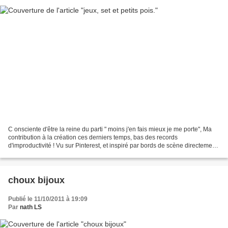
C onsciente d'être la reine du parti " moins j'en fais mieux je me porte", Ma
contribution à la création ces derniers temps, bas des records
d'improductivité ! Vu sur Pinterest, et inspiré par bords de scène directement,
et indirectement par Roland Garros,...
choux bijoux
Publié le 11/10/2011 à 19:09
Par
nath LS