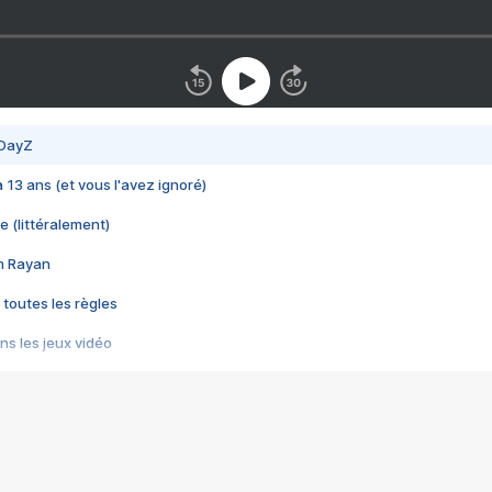
 DayZ
 a 13 ans (et vous l'avez ignoré)
e (littéralement)
im Rayan
 toutes les règles
s les jeux vidéo
us choquant de Rockstar ? - Le scandale BULLY
e plus moche de Steam
du RÊVE tourne au CAUCHEMAR