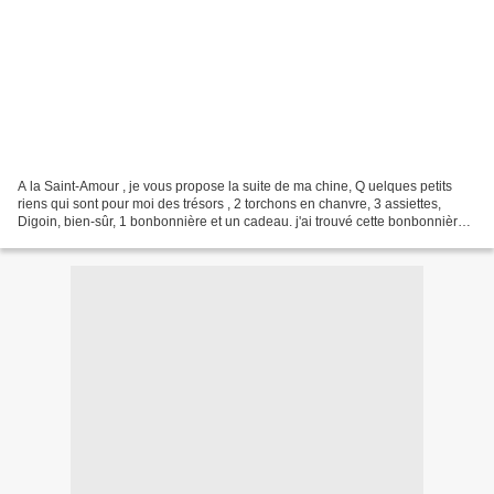
A la Saint-Amour , je vous propose la suite de ma chine, Q uelques petits
riens qui sont pour moi des trésors , 2 torchons en chanvre, 3 assiettes,
Digoin, bien-sûr, 1 bonbonnière et un cadeau. j'ai trouvé cette bonbonnière
trés jolie, le travail est...