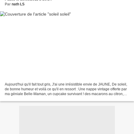
Par
nath LS
Aujourd'hui qu'il fait tout gris, J'ai une irrésistible envie de JAUNE, De soleil,
de bonne humeur et voilà ce qu'il en ressort : Une nappe vintage offerte par
ma géniale Belle-Maman, un cupcake survivant ! des macarons au citron,
des bonbons "sugos"...