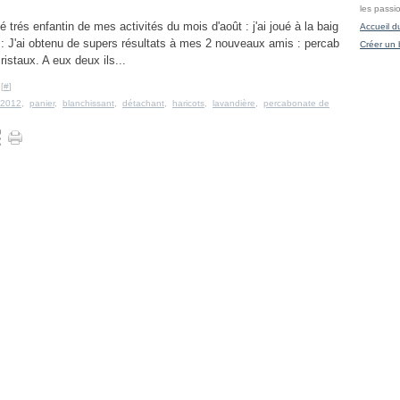
les passi
é trés enfantin de mes activités du mois d'août : j'ai joué à la baig
Accueil d
re : J'ai obtenu de supers résultats à mes 2 nouveaux amis : percab
Créer un 
istaux. A eux deux ils...
[
#
]
2012
,
panier
,
blanchissant
,
détachant
,
haricots
,
lavandière
,
percabonate de