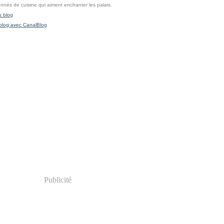
onnés de cuisine qui aiment enchanter les palais.
u blog
blog avec CanalBlog
Publicité