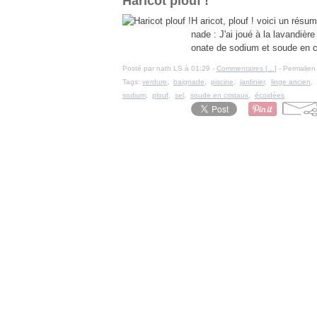
Haricot plouf !
H aricot, plouf ! voici un résum
nade : J'ai joué à la lavandiè
onate de sodium et soude en cr
Posté par nath LS à 01:29 -
Commentaires [
…
]
- Permalien 
Tags:
verdure
,
baignade
,
piscine
,
jardinier
,
linge ancien
,
sodium
,
plouf
,
sel
,
soude en cristaux
,
écoidées