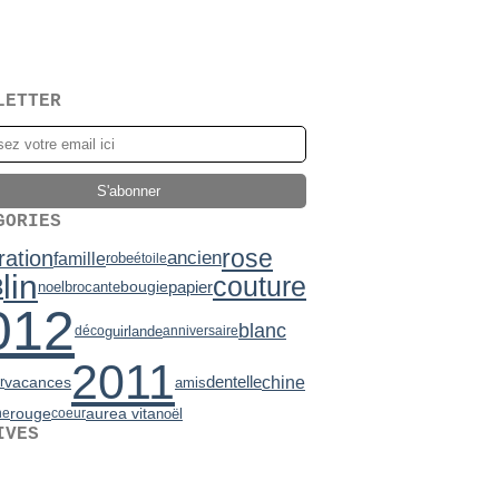
LETTER
GORIES
rose
ration
ancien
famille
robe
étoile
lin
couture
3
bougie
papier
brocante
noel
012
blanc
guirlande
déco
anniversaire
2011
chine
vacances
r
dentelle
amis
rouge
aurea vita
noël
he
coeur
IVES
2)