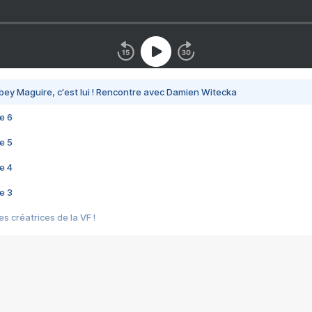
bey Maguire, c'est lui ! Rencontre avec Damien Witecka
e 6
e 5
e 4
e 3
s créatrices de la VF !
e 2
e 1
e Mektoub My Love arrive enfin ! Rencontre avec Shaïn Boumedine et Sal