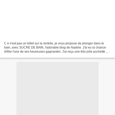
C e n'est pas un billet sur la rentrée, je vous propose de plonger dans le
bain, avec SUCRE DE BAIN, l'adorable blog de Nadine. J'ai eu la chance
d'être l'une de ses heureuses gagnantes. J'ai reçu une trés jolie pochette ,
travail impeccable. J uste à...