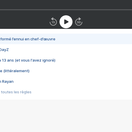
nsformé l’ennui en chef-d’œuvre
 DayZ
 a 13 ans (et vous l'avez ignoré)
e (littéralement)
im Rayan
 toutes les règles
s les jeux vidéo
us choquant de Rockstar ? - Le scandale BULLY
e plus moche de Steam