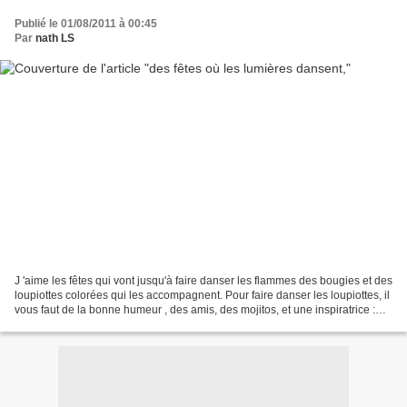
Publié le 01/08/2011 à 00:45
Par
nath LS
J 'aime les fêtes qui vont jusqu'à faire danser les flammes des bougies et des
loupiottes colorées qui les accompagnent. Pour faire danser les loupiottes, il
vous faut de la bonne humeur , des amis, des mojitos, et une inspiratrice :
VICTOIRE du blog...