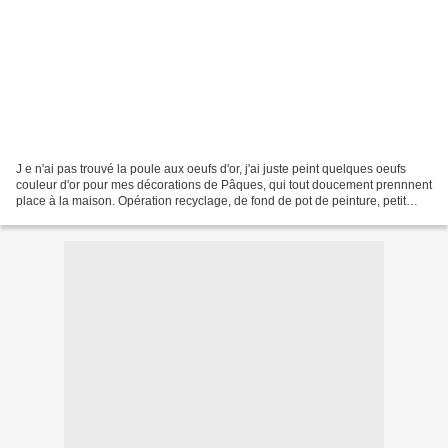
J e n'ai pas trouvé la poule aux oeufs d'or, j'ai juste peint quelques oeufs
couleur d'or pour mes décorations de Pâques, qui tout doucement prennnent
place à la maison. Opération recyclage, de fond de pot de peinture, petit
bout de dentelle, chute de...