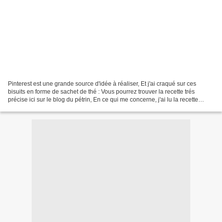
Pinterest est une grande source d'idée à réaliser, Et j'ai craqué sur ces
bisuits en forme de sachet de thé : Vous pourrez trouver la recette trés
précise ici sur le blog du pétrin, En ce qui me concerne, j'ai lu la recette
aprés les avoir réalisés ......