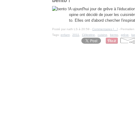
bento !
A ujourd'hui jour de grêve à l'éducation
opine ont décidé de jouer les cuisiniè
to. Elles ont d'abord chercher l'inspirat
Posté par nath LS à 20:59 -
Commentaires [
…
]
- Permalien 
Tags:
enfant
,
2011
,
Célestine
,
cuisine
,
bento
,
gréve
,
ka