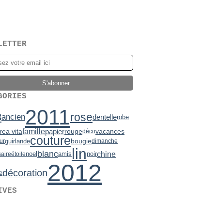
LETTER
GORIES
2011
3
rose
ancien
dentelle
robe
famille
papier
vacances
rea vita
rouge
déco
couture
bougie
guirlande
ur
dimanche
lin
blanc
chine
noir
noel
amis
saire
étoile
2012
décoration
e
IVES
2)