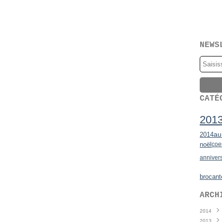
NEWS
CATÉ
201
au
2014
noël
coe
anniver
brocant
ARCH
2014
2013
Juin
(