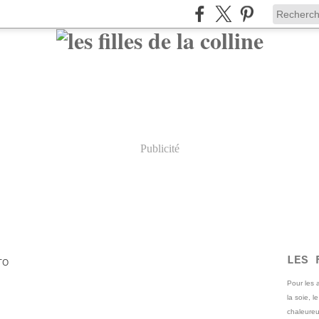
Publicité
LES 
TO
Pour les
la soie, l
chaleureu