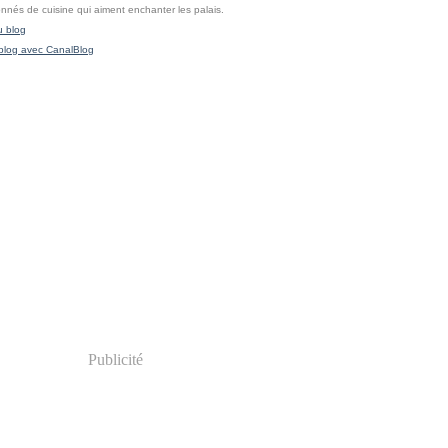
onnés de cuisine qui aiment enchanter les palais.
u blog
blog avec CanalBlog
Publicité