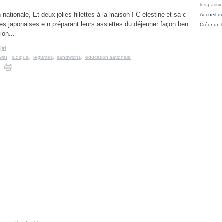
les passi
 nationale, Et deux jolies fillettes à la maison ! C élestine et sa c
Accueil d
res japonaises e n préparant leurs assiettes du déjeuner façon ben
Créer un 
ion...
[
#
]
waï
,
ludique
,
légumes
,
sandwichs
,
éducation nationale