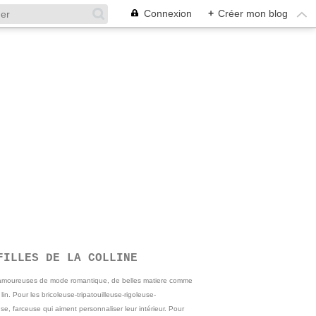
Connexion
+
Créer mon blog
FILLES DE LA COLLINE
 amoureuses de mode romantique, de belles matiere comme
e lin. Pour les bricoleuse-tripatouilleuse-rigoleuse-
se, farceuse qui aiment personnaliser leur intérieur. Pour