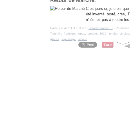
Retour de Marché.
C es jours-ci, je crois que
été inventé, testé, créé, J
n'hésitez pas à mettre les 
Posté par nath LS à 11:07 -
Commentaires [
…
]
- Permalien 
Tags:
lin
,
fromage
,
repas
,
cuisine
,
2012
,
torchon ancien
glaces
,
repassage
,
salade