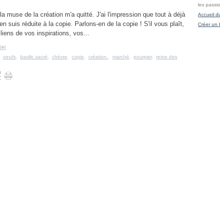
les passi
 la muse de la création m'a quitté. J'ai l'impression que tout à déjà
Accueil d
'en suis réduite à la copie. Parlons-en de la copie ! S'il vous plaît,
Créer un 
liens de vos inspirations, vos...
[
#
]
,
oeufs
,
basilic sacré
,
chèvre
,
copie
,
création.
,
marché
,
pourpier
,
reine des