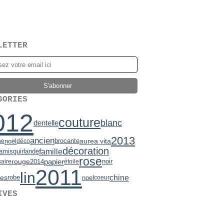
LETTER
GORIES
012
couture
blanc
dentelle
2013
ancien
brocante
aurea vita
noël
he
déco
décoration
famille
amis
guirlande
rose
papier
rouge
noir
2014
saire
étoile
2011
lin
chine
es
robe
noel
coeur
IVES
2)