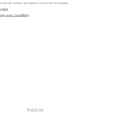
onnés de cuisine qui aiment enchanter les palais.
u blog
blog avec CanalBlog
Publicité