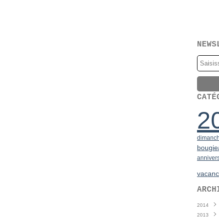
NEWS
CATÉ
2
dimanc
bougie
anniver
vacanc
ARCH
2014
2013
Juin
(