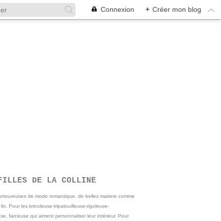
Connexion
+
Créer mon blog
FILLES DE LA COLLINE
 amoureuses de mode romantique, de belles matiere comme
e lin. Pour les bricoleuse-tripatouilleuse-rigoleuse-
se, farceuse qui aiment personnaliser leur intérieur. Pour