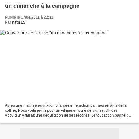
un dimanche à la campagne
Publié le 17/04/2011 à 22:11
Par
nath LS
Aprés une matinée équitation chargée en émotion par mes enfants de la
colline, Nous voilà partis pour un village entouré de vignes, Un des
viticulteur y faisait une dégustation de ses récoltes, Le tout accompagné par
une sélection d'un fromager exceptionnel...