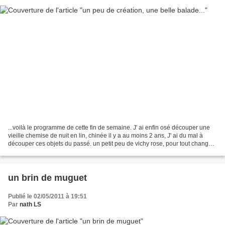
...voilà le programme de cette fin de semaine. J' ai enfin osé découper une
vieille chemise de nuit en lin, chinée il y a au moins 2 ans, J' ai du mal à
découper ces objets du passé. un petit peu de vichy rose, pour tout changer !
****** P our finir cette...
un brin de muguet
Publié le 02/05/2011 à 19:51
Par
nath LS