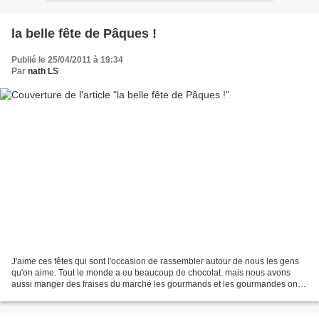
la belle fête de Pâques !
Publié le 25/04/2011 à 19:34
Par
nath LS
J'aime ces fêtes qui sont l'occasion de rassembler autour de nous les gens
qu'on aime. Tout le monde a eu beaucoup de chocolat. mais nous avons
aussi manger des fraises du marché les gourmands et les gourmandes ont
apprécié ! la météo a été bien meilleure...