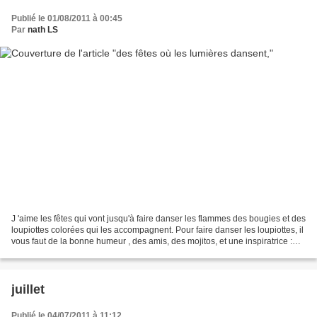
Publié le 01/08/2011 à 00:45
Par
nath LS
J 'aime les fêtes qui vont jusqu'à faire danser les flammes des bougies et des
loupiottes colorées qui les accompagnent. Pour faire danser les loupiottes, il
vous faut de la bonne humeur , des amis, des mojitos, et une inspiratrice :
VICTOIRE du blog...
juillet
Publié le 04/07/2011 à 11:12