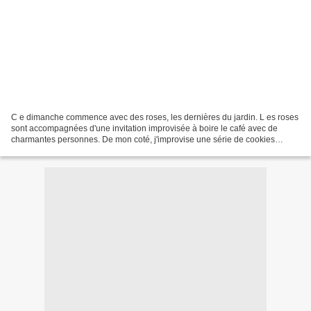
C e dimanche commence avec des roses, les dernières du jardin. L es roses
sont accompagnées d'une invitation improvisée à boire le café avec de
charmantes personnes. De mon coté, j'improvise une série de cookies
tamponnées. E n 45 min, je mélange farine,...