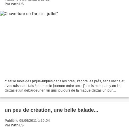
Par
nath LS
c' est le mois des pique-niques dans les prés, J'adore les prés, sans vache et
avec ruisseau frais ! pour cette journée entre amis j'ai mis mon panty en lin
Grizas et un débardeur en lin gris toujours de la maque Grizas un pur
moment de bonheur à faire...
un peu de création, une belle balade...
Publié le 05/06/2011 à 20:04
Par
nath LS