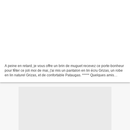
A peine en retard, je vous offre un brin de muguet recevez ce porte-bonheur
pour fêter ce joli moi de mai, j'ai mis un pantalon en lin écru Grizas, un robe
en lin naturel Grizas, et de confortable Pataugas. ***** Quelques amis
étaient là ce week-end P...