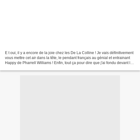
E t oui, il y a encore de la joie chez les De La Colline ! Je vais définitivement
vous mettre cet air dans la tête, le pendant français au génial et entrainant
Happy de Pharrell Williams ! Enfin, tout ça pour dire que j'ai fondu devant les
lettres d'enseignes...