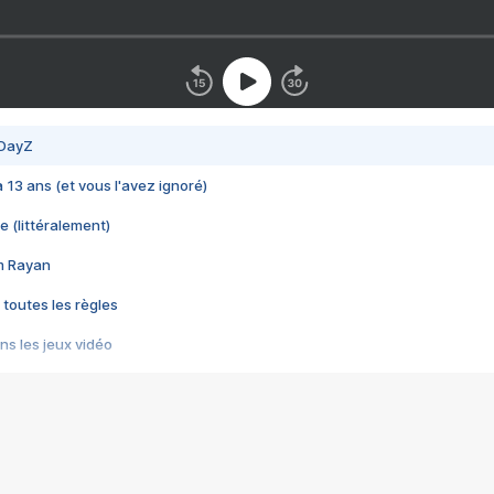
 DayZ
 a 13 ans (et vous l'avez ignoré)
e (littéralement)
im Rayan
 toutes les règles
s les jeux vidéo
us choquant de Rockstar ? - Le scandale BULLY
e plus moche de Steam
du RÊVE tourne au CAUCHEMAR