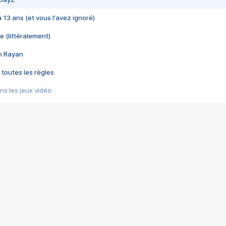
 a 13 ans (et vous l'avez ignoré)
e (littéralement)
im Rayan
 toutes les règles
s les jeux vidéo
us choquant de Rockstar ? - Le scandale BULLY
e plus moche de Steam
du RÊVE tourne au CAUCHEMAR
pendant 8 heures
it… à tort
umiliés par un jeu vidéo
ire - Final Fantasy 8