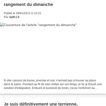
rangement du dimanche
Publié le 29/01/2012 à 14:31
Par
nath LS
N otre caisson de basse, énorme et noir, n'arrivait pas à trouver sa place
dans le salon. Pourtant au fil de mes visites sur vos blogs, je lui ai trouvé une
solution d'intégration. Entouré et surelevé de livres, j'ai pu l'enfoncer au
maximum dans le foyer...
Je suis définitivement une terrienne,