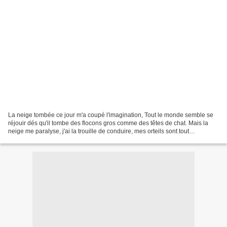
La neige tombée ce jour m'a coupé l'imagination, Tout le monde semble se
réjouir dés qu'il tombe des flocons gros comme des têtes de chat. Mais la
neige me paralyse, j'ai la trouille de conduire, mes orteils sont tout
recroquevillés dans mes chaussures....