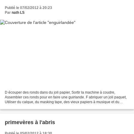
Publié le 07/02/2012 à 20:23
Par
nath LS
D écouper des ronds dans du joli papier, Sortir la machine à coudre,
Assembler ces ronds pour en faire une guirlande. F abriquer un joli paquet,
Utiliser du calque, du masking tape, des vieux papiers à musique et du
raphia, Et se dire que peut-être cela...
primevères à l'abris
Publié le 05/02/2012 à 18:30