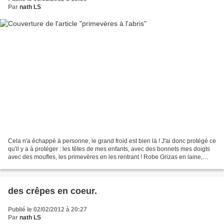
Par
nath LS
Cela n'a échappé à personne, le grand froid est bien là ! J'ai donc protégé ce
qu'il y a à protéger : les têtes de mes enfants, avec des bonnets mes doigts
avec des moufles, les primevères en les rentrant ! Robe Grizas en laine,
panty Rimini, gilet et...
des crêpes en coeur.
Publié le 02/02/2012 à 20:27
Par
nath LS