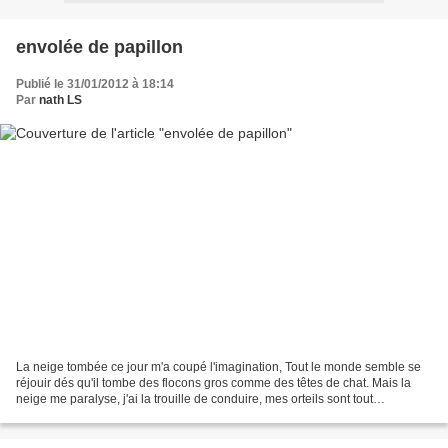
envolée de papillon
Publié le 31/01/2012 à 18:14
Par
nath LS
La neige tombée ce jour m'a coupé l'imagination, Tout le monde semble se
réjouir dés qu'il tombe des flocons gros comme des têtes de chat. Mais la
neige me paralyse, j'ai la trouille de conduire, mes orteils sont tout
recroquevillés dans mes chaussures....