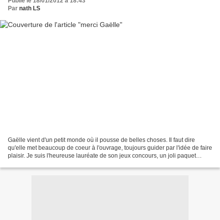
Publié le 18/01/2012 à 18:43
Par
nath LS
Gaëlle vient d'un petit monde où il pousse de belles choses. Il faut dire
qu'elle met beaucoup de coeur à l'ouvrage, toujours guider par l'idée de faire
plaisir. Je suis l'heureuse lauréate de son jeux concours, un joli paquet
surprise est arrivé par...