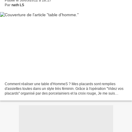
Publié le 30/05/2012 à 18:17
Par
nath LS
Comment réaliser une table d'HommeS ? Mes placards sont remplies
d'assiettes toutes dans un style très féminin. Grâce à l'opération "Videz vos
placards" organisé par des porcelainiers et la croix rouge, Je me suis
débarrassée de quelques pièces de vaisselle...