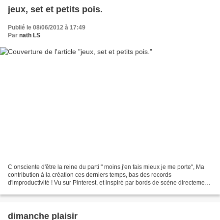
jeux, set et petits pois.
Publié le 08/06/2012 à 17:49
Par
nath LS
C onsciente d'être la reine du parti " moins j'en fais mieux je me porte", Ma
contribution à la création ces derniers temps, bas des records
d'improductivité ! Vu sur Pinterest, et inspiré par bords de scène directement,
et indirectement par Roland Garros,...
dimanche plaisir