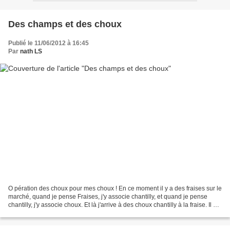
Des champs et des choux
Publié le 11/06/2012 à 16:45
Par
nath LS
O pération des choux pour mes choux ! En ce moment il y a des fraises sur le
marché, quand je pense Fraises, j'y associe chantilly, et quand je pense
chantilly, j'y associe choux. Et là j'arrive à des choux chantilly à la fraise. Il me
semble que c'est...