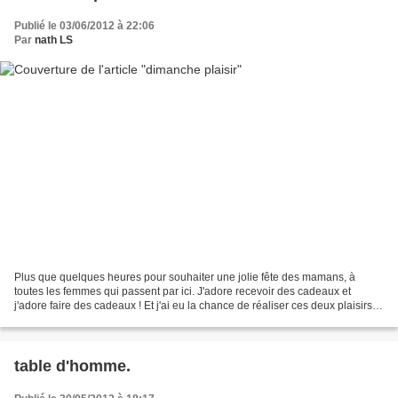
Publié le 03/06/2012 à 22:06
Par
nath LS
Plus que quelques heures pour souhaiter une jolie fête des mamans, à
toutes les femmes qui passent par ici. J'adore recevoir des cadeaux et
j'adore faire des cadeaux ! Et j'ai eu la chance de réaliser ces deux plaisirs
ce dimanche. Un beau dimanche entammé...
table d'homme.