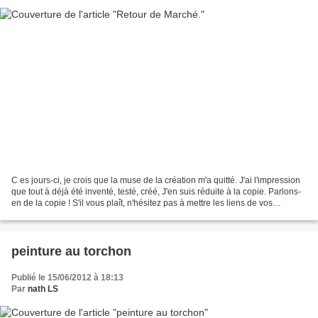
C es jours-ci, je crois que la muse de la création m'a quitté. J'ai l'impression
que tout à déjà été inventé, testé, créé, J'en suis réduite à la copie. Parlons-
en de la copie ! S'il vous plaît, n'hésitez pas à mettre les liens de vos
inspirations, vos...
peinture au torchon
Publié le 15/06/2012 à 18:13
Par
nath LS