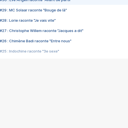
#29 : MC Solaar raconte "Bouge de là"
28 : Lorie raconte "Je vais vite"
#27 : Christophe Willem raconte "Jacques a dit"
#26 : Chimène Badi raconte "Entre nous"
#25 : Indochine raconte "3e sexe"
#24 : Zaho raconte "C'est chelou"
#23 : Patrick Bruel raconte "Au café des délices"
#22 : Kyo raconte "Le chemin"
#21 : Nolwenn Leroy raconte "Cassé"
#20 : Patrick Hernandez raconte "Born to be alive"
#19 : Lorie raconte "Près de moi"
#18 : Michael Jones raconte "A nos actes manqués" (avec Jean-Jacque