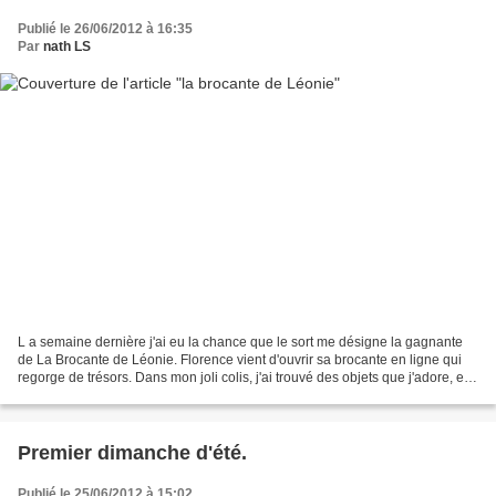
Publié le 26/06/2012 à 16:35
Par
nath LS
L a semaine dernière j'ai eu la chance que le sort me désigne la gagnante
de La Brocante de Léonie. Florence vient d'ouvrir sa brocante en ligne qui
regorge de trésors. Dans mon joli colis, j'ai trouvé des objets que j'adore, elle
a visé en plein dans...
Premier dimanche d'été.
Publié le 25/06/2012 à 15:02