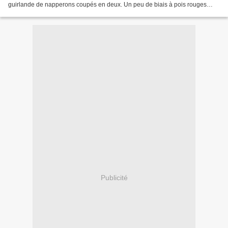
guirlande de napperons coupés en deux. Un peu de biais à pois rouges
pour lier le tout. M on indispensable...
Publicité