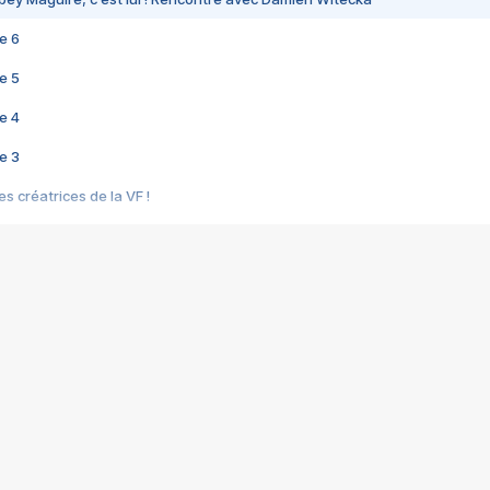
e 6
e 5
e 4
e 3
s créatrices de la VF !
e 2
e 1
e Mektoub My Love arrive enfin ! Rencontre avec Shaïn Boumedine et Sal
i : après Toni en famille
elle réalise le bouleversant Dites lui que je l'aime
ais ! Rencontre autour de Vie privée de Rebecca Zlotowski
 de Marguerite, Grave... Rencontre avec Ella Rumpf