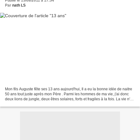
Publié le 15/08/2011 à 17:54
Par
nath LS
Mon fils Auguste fête ses 13 ans aujourd'hui, Il a eu la bonne idée de naitre
50 ans tout juste aprés mon Père . Parmi les hommes de ma vie, j'ai donc
deux lions de jungle, deux êtres solaires, forts et fragiles à la fois. La vie n'est
pas simple mon...