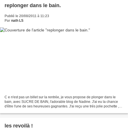
replonger dans le bain.
Publié le 20/08/2011 à 11:23
Par
nath LS
C e n'est pas un billet sur la rentrée, je vous propose de plonger dans le
bain, avec SUCRE DE BAIN, l'adorable blog de Nadine. J'ai eu la chance
d'être l'une de ses heureuses gagnantes. J'ai reçu une trés jolie pochette ,
travail impeccable. J uste à...
les revoilà !