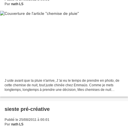
Par
nath LS
J uste avant que la pluie n'arrive, J 'ai eu le temps de prendre en photo, de
cette chemise de nuit, tout juste chinée chez Emmaüs. Comme je mets
longtemps, longtemps à prendre une décision, Mes chemises de nuit
anciennes attendent sagement une transformation....
sieste pré-créative
Publié le 25/08/2011 à 00:01
Par
nath LS