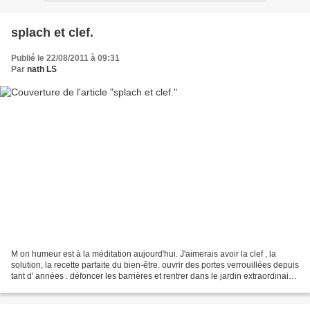
splach et clef.
Publié le 22/08/2011 à 09:31
Par
nath LS
M on humeur est à la méditation aujourd'hui. J'aimerais avoir la clef , la
solution, la recette parfaite du bien-être. ouvrir des portes verrouillées depuis
tant d' années . défoncer les barrières et rentrer dans le jardin extraordinaire,
sans crainte....