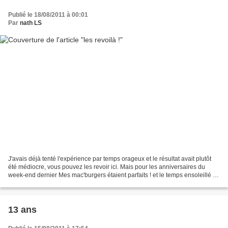
Publié le 18/08/2011 à 00:01
Par
nath LS
J'avais déjà tenté l'expérience par temps orageux et le résultat avait plutôt
été médiocre, vous pouvez les revoir ici. Mais pour les anniversaires du
week-end dernier Mes mac'burgers étaient parfaits ! et le temps ensoleillé !
Toutes les qualités du...
13 ans