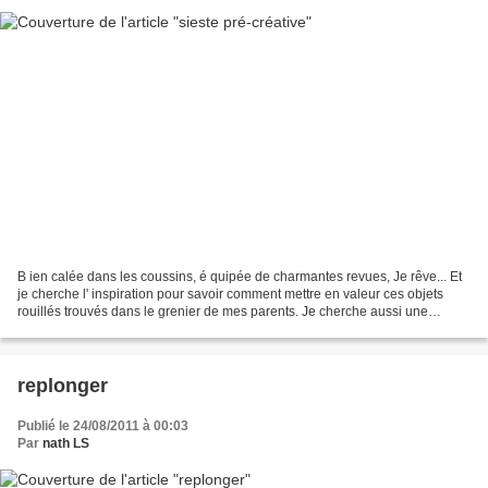
B ien calée dans les coussins, é quipée de charmantes revues, Je rêve... Et
je cherche l' inspiration pour savoir comment mettre en valeur ces objets
rouillés trouvés dans le grenier de mes parents. Je cherche aussi une
seconde vie à ces torchons anciens...
replonger
Publié le 24/08/2011 à 00:03
Par
nath LS