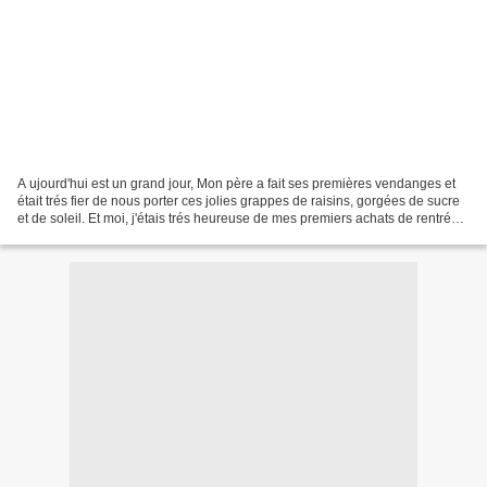
A ujourd'hui est un grand jour, Mon père a fait ses premières vendanges et
était trés fier de nous porter ces jolies grappes de raisins, gorgées de sucre
et de soleil. Et moi, j'étais trés heureuse de mes premiers achats de rentrée,
Une jolie chemise...