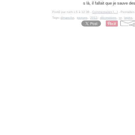
s là, il fallait que je sauve d
Posté par nath LS à 12:38 -
Commentaires [
…
]
- Permalien 
Tags:
dimanche
,
paques
,
2012
,
décorations
,
or
,
lapins
,