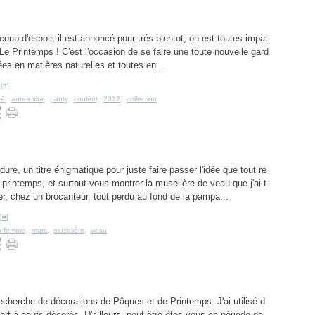
coup d'espoir, il est annoncé pour trés bientot, on est toutes impat
: Le Printemps ! C'est l'occasion de se faire une toute nouvelle gard
ées en matières naturelles et toutes en...
[
#
]
té
,
aurea vita
,
panty
,
couleur
,
2012
,
collection
ure, un titre énigmatique pour juste faire passer l'idée que tout re
 printemps, et surtout vous montrer la muselière de veau que j'ai t
r, chez un brocanteur, tout perdu au fond de la pampa...
[
#
]
la femme
,
mars
,
muselière
,
veau
 recherche de décorations de Pâques et de Printemps. J'ai utilisé d
t à oeufs décorés. D'ailleurs, peut-être êtes-vous en période de