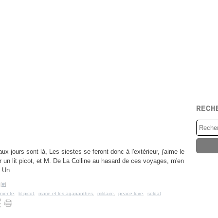
RECH
x jours sont là, Les siestes se feront donc à l'extérieur, j'aime le
ur un lit picot, et M. De La Colline au hasard de ces voyages, m'en
 Un...
[
#
]
rniente
,
lit picot
,
marie et les agapanthes
,
militaire
,
peace love
,
soldat