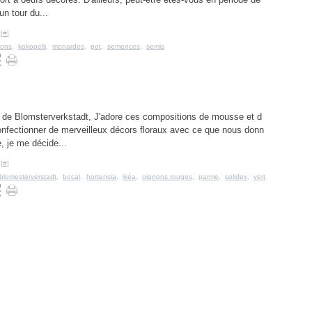
un tour du...
[
#
]
ions
,
kokopelli
,
monardes
,
pot
,
semences
,
semis
log de Blomsterverkstadt, J'adore ces compositions de mousse et d
confectionner de merveilleux décors floraux avec ce que nous donn
e, je me décide...
[
#
]
blomesterverstadt
,
bocal
,
hortensia
,
ikéa
,
oignons rouges
,
parme
,
solidex
,
vert