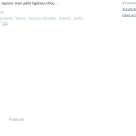
es rayons mon petit lapinou-chou....
les passi
Accueil d
[
#
]
Créer un 
coquetier
,
lapinou
,
pays des merveilles
,
rameaux
,
sablés
Publicité