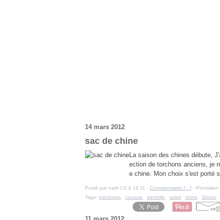
14 mars 2012
sac de chine
La saison des chines débute, J'
ection de torchons anciens, je m
e chine. Mon choix s'est porté s
Posté par nath LS à 16:11 -
Commentaires [
…
]
- Permalien 
Tags:
printemps
,
couture
,
dentelle
,
soleil
,
chine
,
Digoin
11 mars 2012