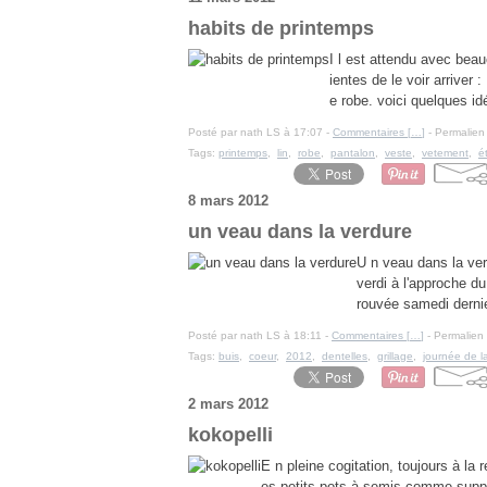
habits de printemps
I l est attendu avec beau
ientes de le voir arriver 
e robe. voici quelques id
Posté par nath LS à 17:07 -
Commentaires [
…
]
- Permalien 
Tags:
printemps
,
lin
,
robe
,
pantalon
,
veste
,
vetement
,
é
8 mars 2012
un veau dans la verdure
U n veau dans la verd
verdi à l'approche du
rouvée samedi dernie
Posté par nath LS à 18:11 -
Commentaires [
…
]
- Permalien 
Tags:
buis
,
coeur
,
2012
,
dentelles
,
grillage
,
journée de 
2 mars 2012
kokopelli
E n pleine cogitation, toujours à la
es petits pots à semis comme suppor