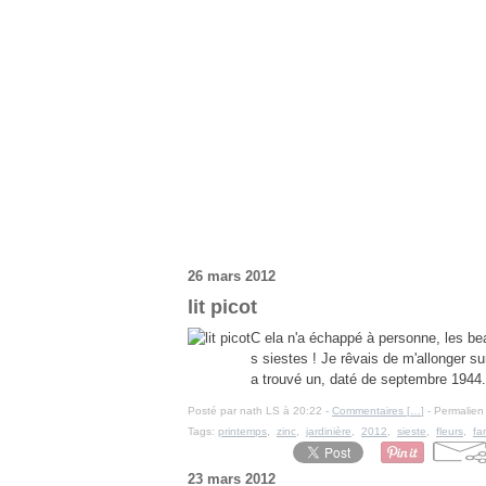
26 mars 2012
lit picot
C ela n'a échappé à personne, les beau
s siestes ! Je rêvais de m'allonger s
a trouvé un, daté de septembre 1944.
Posté par nath LS à 20:22 -
Commentaires [
…
]
- Permalien 
Tags:
printemps
,
zinc
,
jardinière
,
2012
,
sieste
,
fleurs
,
fa
23 mars 2012