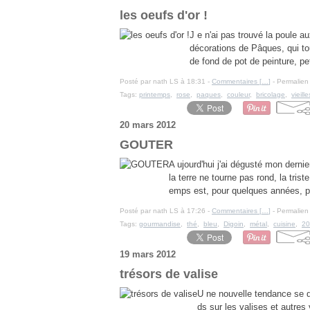
les oeufs d'or !
J e n'ai pas trouvé la poule au
décorations de Pâques, qui t
de fond de pot de peinture, pet
Posté par nath LS à 18:31 -
Commentaires [
…
]
- Permalien 
Tags:
printemps
,
rose
,
paques
,
couleur
,
bricolage
,
vieille
20 mars 2012
GOUTER
A ujourd'hui j'ai dégusté mon derni
la terre ne tourne pas rond, la trist
emps est, pour quelques années, p
Posté par nath LS à 17:26 -
Commentaires [
…
]
- Permalien 
Tags:
gourmandise
,
thé
,
bleu
,
Digoin
,
métal
,
cuisine
,
20
19 mars 2012
trésors de valise
U ne nouvelle tendance se 
ds sur les valises et autres 