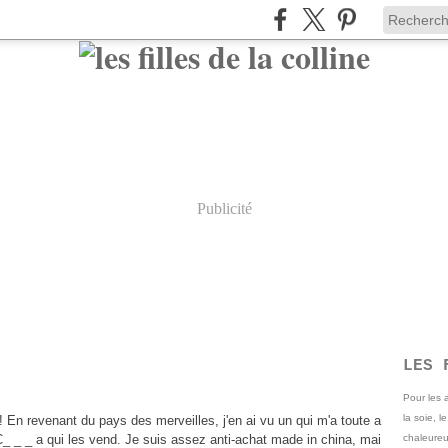
Publicité
LES 
Pour les
la soie, l
! En revenant du pays des merveilles, j'en ai vu un qui m'a toute a
 C_ _ _ a qui les vend. Je suis assez anti-achat made in china, mai
chaleureu