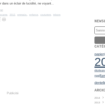
er dans un éclair de lucidité, ne voyant...
[
#
]
rocante
,
2012
,
emmaüs.
,
enfance
,
couturiere
,
trésors
NEWS
CATÉ
papier
2
étoile
an
fam
noel
dentell
ARCH
Publicité
2014
2013
Juin
(