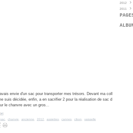
2012
Mai
Déce
(
2011
Avril
Octo
Déce
(
PAGE
Mars
Sept
Nove
Déce
Févri
Juille
Octo
Nove
ALBU
Janvi
Juin
Sept
Octo
(
Mai
Août
Sept
(
Avril
Juille
Août
(
Mars
Juin
Juille
(
Févri
Mai
Juin
(
(
Janvi
Avril
Mai
(
(
Mars
Avril
(
Févri
Mars
Janvi
avais envie d'un sac pour transporter mes trésors. Devant ma coll
e suis décidée, enfin, a en sacrifier 2 pour la réalisation de sac d
ur le chanvre avec un gros...
[
#
]
,
sac
,
chanvre
,
ancienne
,
2012
,
assiettes
,
cannes
,
cibon
,
vaisselle