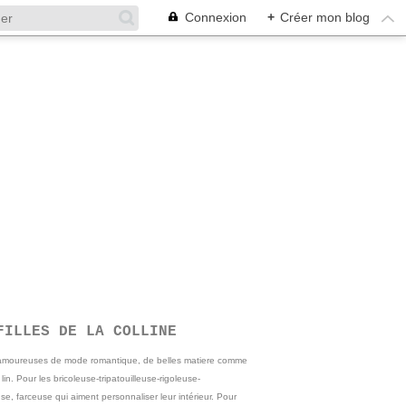
Connexion
+
Créer mon blog
FILLES DE LA COLLINE
 amoureuses de mode romantique, de belles matiere comme
e lin. Pour les bricoleuse-tripatouilleuse-rigoleuse-
se, farceuse qui aiment personnaliser leur intérieur. Pour