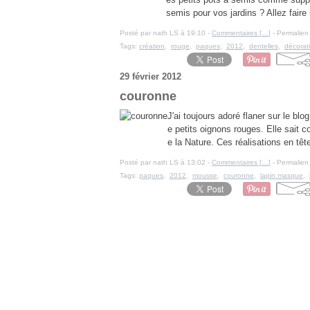
semis pour vos jardins ? Allez faire 
Posté par nath LS à 19:10 -
Commentaires [
…
]
- Permalien 
Tags:
création
,
rouge
,
paques
,
2012
,
dentelles
,
décorat
29 février 2012
couronne
J'ai toujours adoré flaner sur le b
e petits oignons rouges. Elle sait 
e la Nature. Ces réalisations en têt
Posté par nath LS à 13:02 -
Commentaires [
…
]
- Permalien 
Tags:
paques
,
2012
,
mousse
,
couronne
,
lapin masque
,