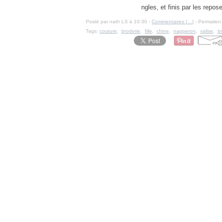
ngles, et finis par les repos
Posté par nath LS à 10:30 -
Commentaires [
…
]
- Permalien 
Tags:
couture
,
broderie
,
fille
,
chine
,
napperon
,
valise
,
b