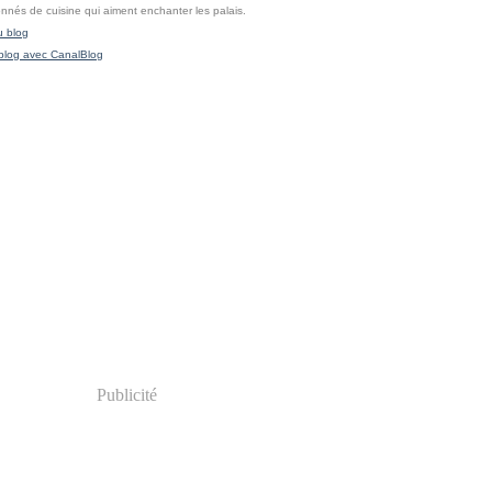
onnés de cuisine qui aiment enchanter les palais.
u blog
blog avec CanalBlog
Publicité