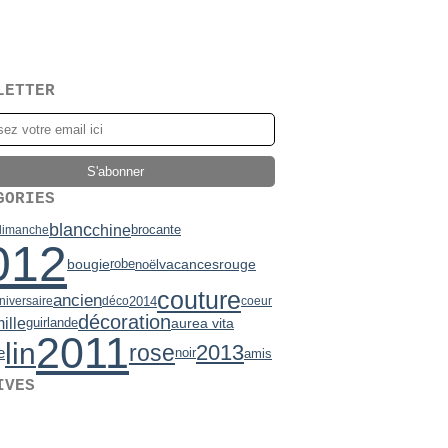
LETTER
GORIES
blanc
chine
brocante
dimanche
012
bougie
vacances
robe
rouge
noël
couture
ancien
2014
niversaire
déco
coeur
décoration
ille
aurea vita
guirlande
2011
lin
rose
2013
e
noir
amis
IVES
2)