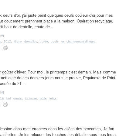
x oeufs d'or, j'ai juste peint quelques oeufs couleur d'or pour mes
out doucement prennnent place à la maison. Opération recyclage,
it bout de dentelle, chute de...
[
#
]
s
,
2012
,
liberty
,
dentelles
,
dorée
,
oeufs
,
or
,
changement d'heure
er goûter d'hiver. Pour moi, le printemps c'est demain. Mais comme
e actualité de ces derniers jours nous le prouve, l'équinoxe de Print
assée du 21...
[
#
]
12
,
bol
,
gouter
,
toulouse
,
table
,
lettre
dessine dans mes errances dans les allées des brocantes, Je fon
valisettes. Je les reluque, les touches, les détaille sous tous les a