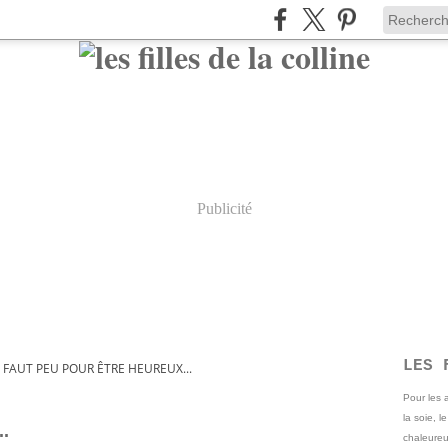
Publicité
LES 
N FAUT PEU POUR ÊTRE HEUREUX...
Pour les
la soie, l
..
chaleureu