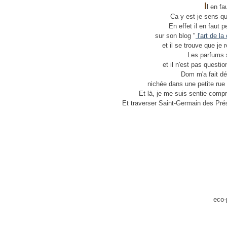
I
l en fa
Ca y est je sens q
En effet il en faut pe
sur son blog "
l'art de la
et il se trouve que je
Les parfums s
et il n'est pas questi
Dom m'a fait dé
nichée dans une petite rue 
Et là, je me suis sentie compr
Et traverser Saint-Germain des Prés
eco-