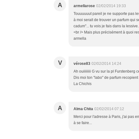
A
armellarose
02/02/2014 19:33
Touuuuuut pareil je ne supporte pas les
à moi serait de trouver un parfum qui s
cadum"... tu vois je fais dans la lessiv
<br /> Mais plus précisément à quoi res
armella
V
vérose83
02/02/2014 14:24
Ah ouiiiiiiii G vu sur la pl Furstenberg ce
Dis moi ton "labo" de parfum recopient t
La Chichis
A
Alma Chita
02/02/2014 07:12
Merci pour l'adresse à Paris, j'ai pas 
à se faire...