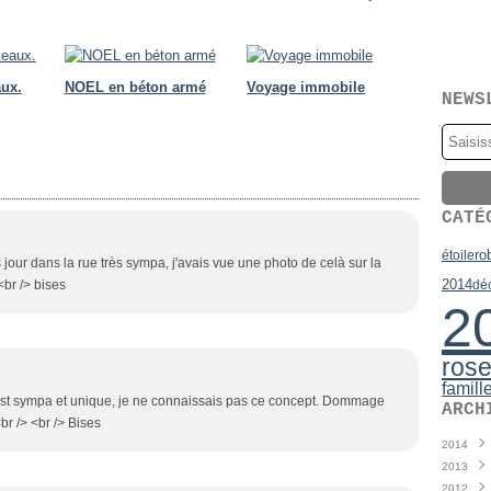
aux.
NOEL en béton armé
Voyage immobile
NEWS
CATÉ
ro
étoile
 jour dans la rue très sympa, j'avais vue une photo de celà sur la
2014
dé
<br /> bises
2
ros
famill
est sympa et unique, je ne connaissais pas ce concept. Dommage
ARCH
br /> <br /> Bises
2014
2013
Juin
(
2012
Mai
Déce
(