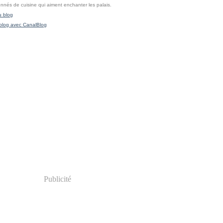
onnés de cuisine qui aiment enchanter les palais.
u blog
blog avec CanalBlog
Publicité