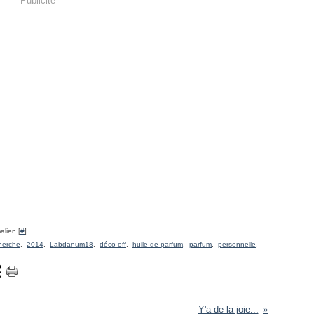
Publicité
alien [
#
]
herche
,
2014
,
Labdanum18
,
déco-off
,
huile de parfum
,
parfum
,
personnelle
,
Y'a de la joie...