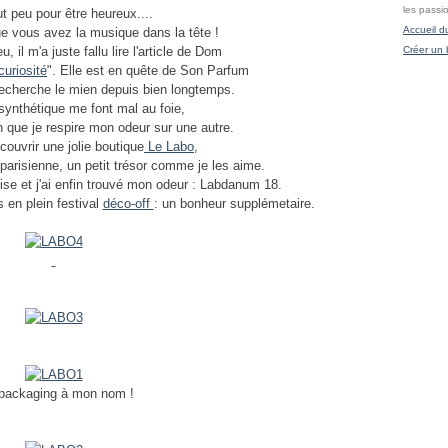
les passi
ut peu pour être heureux....
Accueil d
ue vous avez la musique dans la tête !
u, il m'a juste fallu lire l'article de Dom
Créer un 
 curiosité
". Elle est en quête de Son Parfum
 recherche le mien depuis bien longtemps.
ynthétique me font mal au foie,
on que je respire mon odeur sur une autre.
couvrir une jolie boutique
Le Labo
,
parisienne, un petit trésor comme je les aime.
ise et j'ai enfin trouvé mon odeur : Labdanum 18.
 en plein festival
déco-off
: un bonheur supplémetaire.
packaging à mon nom !