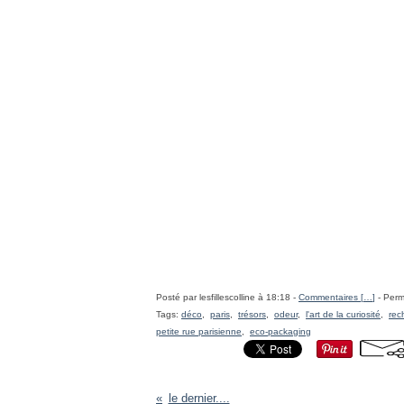
Posté par lesfillescolline à 18:18 -
Commentaires [
…
]
- Perm
Tags:
déco
,
paris
,
trésors
,
odeur
,
l'art de la curiosité
,
rec
petite rue parisienne
,
eco-packaging
le dernier....