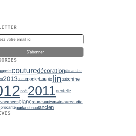
LETTER
GORIES
couture
décoration
be
amis
dimanche
lin
2013
chine
papier
bougie
noir
co
coeur
012
2011
dentelle
noël
e
blanc
vacances
rouge
aurea vita
anniversaire
ancien
e
brocante
guirlande
noel
IVES
2)
mbre
7)
(2)