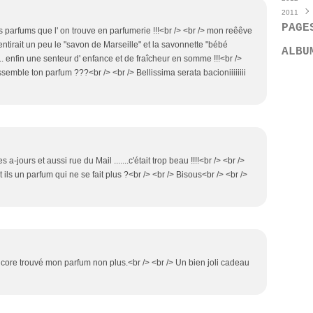
2011
Avril
Octo
Déce
(
PAGE
Mars
Sept
Nove
Déce
 parfums que l' on trouve en parfumerie !!!<br /> <br /> mon reêêve
Févri
Juille
Octo
Nove
entirait un peu le "savon de Marseille" et la savonnette "bébé
ALBU
Janvi
Juin
Sept
Octo
(
e... enfin une senteur d' enfance et de fraîcheur en somme !!!<br />
Mai
Août
Sept
(
semble ton parfum ???<br /> <br /> Bellissima serata bacioniiiiiiii
Avril
Juille
Août
(
Mars
Juin
Juille
(
Févri
Mai
Juin
(
(
Janvi
Avril
Mai
(
(
Mars
Avril
(
Févri
Mars
s a-jours et aussi rue du Mail .......c'était trop beau !!!!<br /> <br />
Janvi
 ils un parfum qui ne se fait plus ?<br /> <br /> Bisous<br /> <br />
encore trouvé mon parfum non plus.<br /> <br /> Un bien joli cadeau