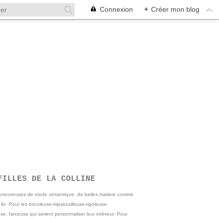
Connexion
+
Créer mon blog
FILLES DE LA COLLINE
 amoureuses de mode romantique, de belles matiere comme
e lin. Pour les bricoleuse-tripatouilleuse-rigoleuse-
se, farceuse qui aiment personnaliser leur intérieur. Pour