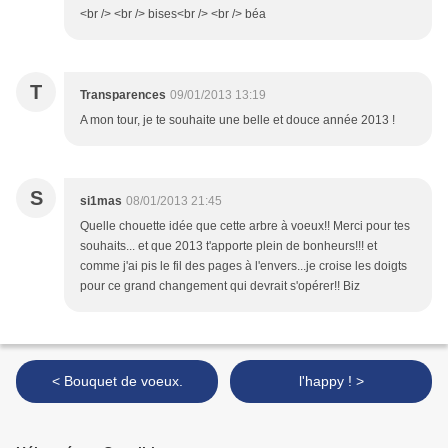
<br /> <br /> bises<br /> <br /> béa
T
Transparences
09/01/2013 13:19
A mon tour, je te souhaite une belle et douce année 2013 !
S
si1mas
08/01/2013 21:45
Quelle chouette idée que cette arbre à voeux!! Merci pour tes
souhaits... et que 2013 t'apporte plein de bonheurs!!! et
comme j'ai pis le fil des pages à l'envers...je croise les doigts
pour ce grand changement qui devrait s'opérer!! Biz
< Bouquet de voeux.
l'happy ! >