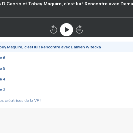
 DiCaprio et Tobey Maguire, c'est lui ! Rencontre avec Dam
bey Maguire, c'est lui ! Rencontre avec Damien Witecka
e 6
e 5
e 4
e 3
s créatrices de la VF !
e 2
e 1
e Mektoub My Love arrive enfin ! Rencontre avec Shaïn Boumedine et Sal