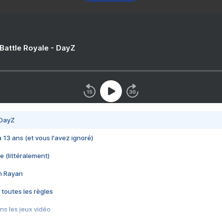
 Battle Royale - DayZ
 DayZ
 a 13 ans (et vous l'avez ignoré)
e (littéralement)
im Rayan
 toutes les règles
s les jeux vidéo