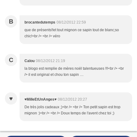
B
brocantedutemps
08/12/2012 22:59
que de présents!!et tout mignon ce sapin tout de blanc;so
chic!<br /> <br /> véro
C
Calou
08/12/2012 21:19
la blogo est remplie de mères noël talentueuses !!!<br /> <br
/> il est original et chou ton sapin ....
♥
♥MilleEtUnAnges♥
08/12/2012 20:27
De très jolis cadeaux ;)<br /> <br /> Ton petit sapin est trop
mignon :)<br /> <br /> Doux temps de l'avent chez toi ;)