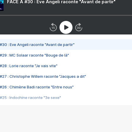
FACE A #30 : Eve Angeli raconte "Avant de partir"
#30 : Eve Angeli raconte "Avant de partir"
#29 : MC Solaar raconte "Bouge de là"
28 : Lorie raconte "Je vais vite"
#27 : Christophe Willem raconte "Jacques a dit"
#26 : Chimène Badi raconte "Entre nous"
#25 : Indochine raconte "3e sexe"
#24 : Zaho raconte "C'est chelou"
#23 : Patrick Bruel raconte "Au café des délices"
#22 : Kyo raconte "Le chemin"