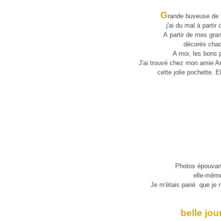
G
rande buveuse de t
j'ai du mal à parti
A partir de mes grand
décorés chac
A moi, les bons 
J'ai trouvé chez mon amie An
cette jolie pochette. 
Photos épouvant
elle-mêm
Je m'étais parié que je n
belle jou