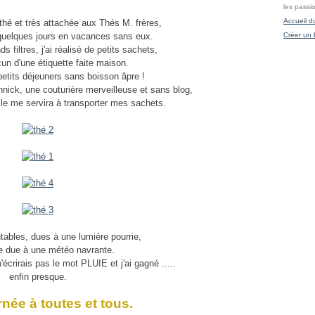
les passi
Accueil d
hé et très attachée aux Thés M. frères,
r quelques jours en vacances sans eux.
Créer un 
s filtres, j'ai réalisé de petits sachets,
un d'une étiquette faite maison.
petits déjeuners sans boisson âpre !
nick, une couturière merveilleuse et sans blog,
Elle me servira à transporter mes sachets.
ables, dues à une lumière pourrie,
e due à une météo navrante.
'écrirais pas le mot PLUIE et j'ai gagné .....
enfin presque.
rnée à toutes et tous.