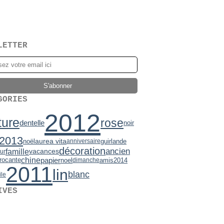
LETTER
GORIES
2012
ture
rose
dentelle
noir
2013
aurea vita
noël
guirlande
anniversaire
décoration
ancien
famille
vacances
ur
chine
papier
rocante
noel
amis
2014
dimanche
2011
lin
blanc
ile
IVES
2)