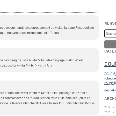
NEWS
e vous recommande chaleureusement de visiter la page Facebook de
aque nouveau post m'enchante et m'éblouit.
CATÉ
e ces frangins :)<br /> <br /> ton idée "voyage pratique" est
cou
 bisous,<br /> <br /> <br /> <br /> Ana
bougie
robe
coe
rouge
b
déco
éto
e le bon thé!!!!!!<br /> <br /> Merci de ton passage chez moi et
 sont fait avec des "bidouilles" en terre cuite émaillée (cuite et
ARCH
 de la faïence blanche!!!!!!!! voilà tu sais tout... hihihihihihi!!!!!<br />
2014
2013
Juin
(