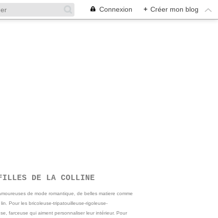
Connexion
+
Créer mon blog
FILLES DE LA COLLINE
 amoureuses de mode romantique, de belles matiere comme
e lin. Pour les bricoleuse-tripatouilleuse-rigoleuse-
se, farceuse qui aiment personnaliser leur intérieur. Pour