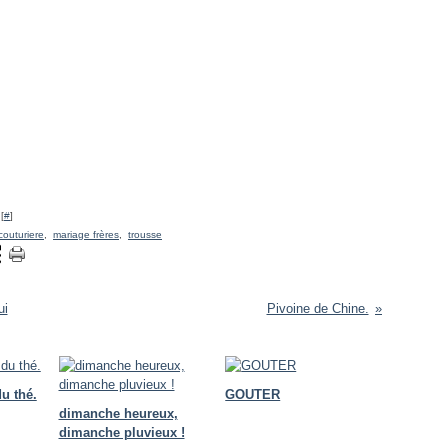
[
#
]
couturiere
,
mariage frères
,
trousse
ui
Pivoine de Chine.
du thé.
GOUTER
dimanche heureux,
dimanche pluvieux !