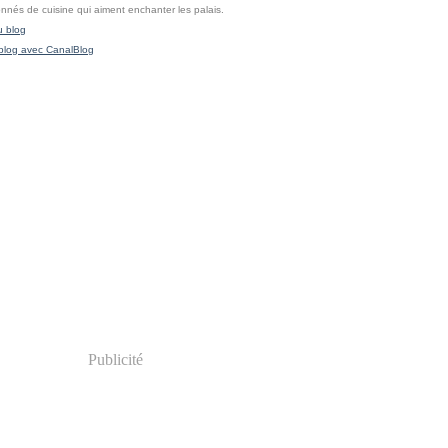
onnés de cuisine qui aiment enchanter les palais.
u blog
blog avec CanalBlog
Publicité