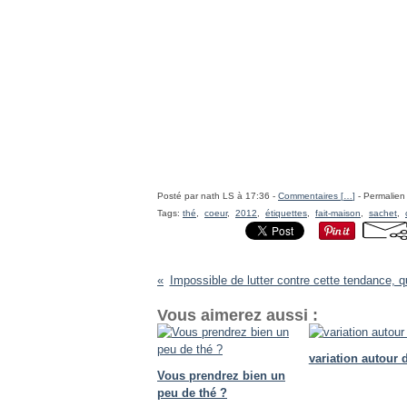
Posté par nath LS à 17:36 -
Commentaires [
…
]
- Permalien 
Tags:
thé
,
coeur
,
2012
,
étiquettes
,
fait-maison
,
sachet
,
Impossible de lutter contre cette tendance, q
Vous aimerez aussi :
variation autour 
Vous prendrez bien un
peu de thé ?