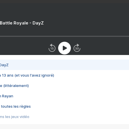
 Battle Royale - DayZ
 DayZ
 a 13 ans (et vous l'avez ignoré)
e (littéralement)
im Rayan
 toutes les règles
s les jeux vidéo
us choquant de Rockstar ? - Le scandale BULLY