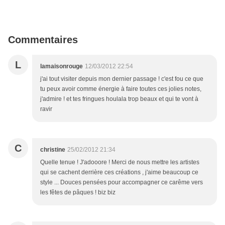
Commentaires
L
lamaisonrouge
12/03/2012 22:54
j'ai tout visiter depuis mon dernier passage ! c'est fou ce que
tu peux avoir comme énergie à faire toutes ces jolies notes,
j'admire ! et tes fringues houlala trop beaux et qui te vont à
ravir
C
christine
25/02/2012 21:34
Quelle tenue ! J'adooore ! Merci de nous mettre les artistes
qui se cachent derrière ces créations , j'aime beaucoup ce
style ... Douces pensées pour accompagner ce carême vers
les fêtes de pâques ! biz biz