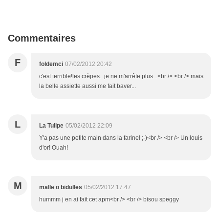
Commentaires
F
foldemci
07/02/2012 20:42
c'est terrible!les crèpes...je ne m'arrête plus...<br /> <br /> mais
la belle assiette aussi me fait baver...
L
La Tulipe
05/02/2012 22:09
Y'a pas une petite main dans la farine! ;-)<br /> <br /> Un louis
d'or! Ouah!
M
malle o bidulles
05/02/2012 17:47
hummm j en ai fait cet apm<br /> <br /> bisou speggy