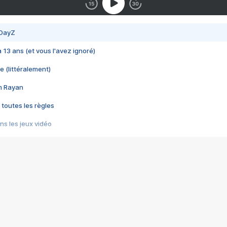
 DayZ
 a 13 ans (et vous l'avez ignoré)
e (littéralement)
im Rayan
 toutes les règles
s les jeux vidéo
us choquant de Rockstar ? - Le scandale BULLY
e plus moche de Steam
du RÊVE tourne au CAUCHEMAR
pendant 8 heures
it… à tort