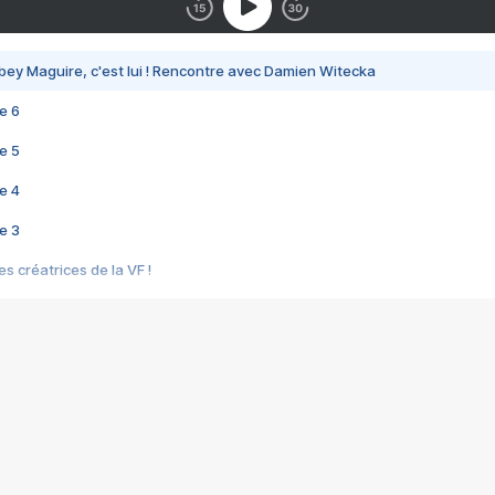
bey Maguire, c'est lui ! Rencontre avec Damien Witecka
e 6
e 5
e 4
e 3
s créatrices de la VF !
e 2
e 1
e Mektoub My Love arrive enfin ! Rencontre avec Shaïn Boumedine et Sal
i : après Toni en famille
elle réalise le bouleversant Dites lui que je l'aime