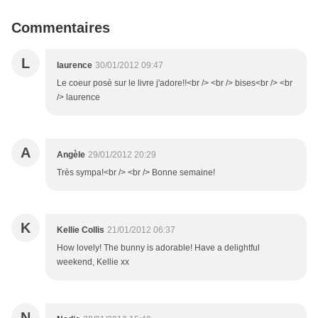
Commentaires
L
laurence
30/01/2012 09:47
Le coeur posè sur le livre j'adore!!<br /> <br /> bises<br /> <br
/> laurence
A
Angèle
29/01/2012 20:29
Très sympa!<br /> <br /> Bonne semaine!
K
Kellie Collis
21/01/2012 06:37
How lovely! The bunny is adorable! Have a delightful
weekend, Kellie xx
N