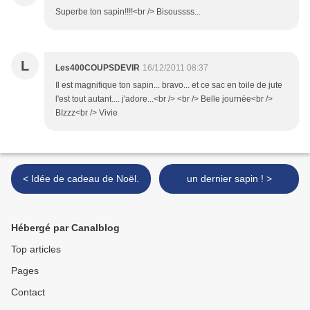
Superbe ton sapin!!!!<br /> Bisoussss...
L
Les400COUPSDEVIR
16/12/2011 08:37
Il est magnifique ton sapin... bravo... et ce sac en toile de jute
l'est tout autant.... j'adore...<br /> <br /> Belle journée<br />
BIzzz<br /> Vivie
< Idée de cadeau de Noël.
un dernier sapin ! >
Hébergé par Canalblog
Top articles
Pages
Contact