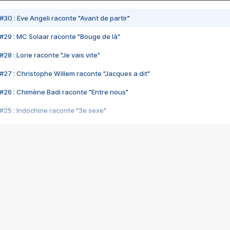
#30 : Eve Angeli raconte "Avant de partir"
#29 : MC Solaar raconte "Bouge de là"
28 : Lorie raconte "Je vais vite"
#27 : Christophe Willem raconte "Jacques a dit"
#26 : Chimène Badi raconte "Entre nous"
#25 : Indochine raconte "3e sexe"
#24 : Zaho raconte "C'est chelou"
#23 : Patrick Bruel raconte "Au café des délices"
#22 : Kyo raconte "Le chemin"
#21 : Nolwenn Leroy raconte "Cassé"
#20 : Patrick Hernandez raconte "Born to be alive"
#19 : Lorie raconte "Près de moi"