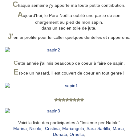
C
haque semaine j'y apporte ma toute petite contribution.
A
ujourd'hui, le Père Noël a oublié une partie de son
chargement au pied de mon sapin,
dans un sac en toile de jute.
J'
en ai profité pour lui coller quelques dentelles et napperons.
C
ette année j'ai mis beaucoup de coeur à faire ce sapin,
E
st-ce un hasard, il est couvert de coeur en tout genre !
********
Voici la liste des participantes à "Insieme per Natale"
Marina
,
Nicole
,
Cristina
,
Mariangela
,
Sara-Sarlilla
,
Maria
,
Donata
,
Ornella
,