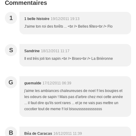
Commentaires
1
1 belle histoire
19/12/2011 19:13
J'aime ton roi des forêts ... <br /> Belles fêtes<br /> Flo
S
Sandrine
18/12/2011 11:17
Il est très joli ton sapin.<br /> Bises<br /> La Briéronne
G
guemalde
17/12/2011 06:39
j'aime les ambiances chaleureuses de noel !! les bougies et
les odeurs de sapin ! Mais pas d'arbre chez moi cette année
... il faut dire qu'ils sont rares ... et je ne vais pas mettre un
cocotier tout de meme !! lol bisousssssssssssss
B
Béa de Caracas
16/12/2011 11:39