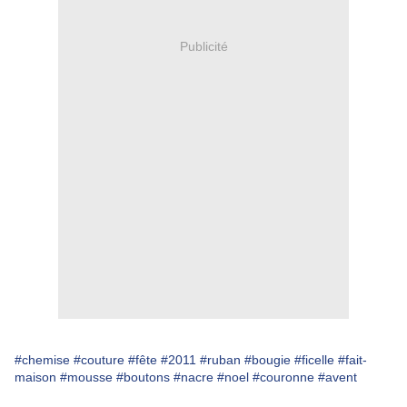
Publicité
#chemise
#couture
#fête
#2011
#ruban
#bougie
#ficelle
#fait-
maison
#mousse
#boutons
#nacre
#noel
#couronne
#avent