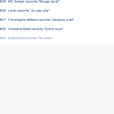
#29 : MC Solaar raconte "Bouge de là"
28 : Lorie raconte "Je vais vite"
#27 : Christophe Willem raconte "Jacques a dit"
#26 : Chimène Badi raconte "Entre nous"
#25 : Indochine raconte "3e sexe"
#24 : Zaho raconte "C'est chelou"
#23 : Patrick Bruel raconte "Au café des délices"
#22 : Kyo raconte "Le chemin"
#21 : Nolwenn Leroy raconte "Cassé"
#20 : Patrick Hernandez raconte "Born to be alive"
#19 : Lorie raconte "Près de moi"
#18 : Michael Jones raconte "A nos actes manqués" (avec Jean-Jacque
#17 : Khaled raconte "Aïcha"