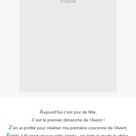
Publicité
A
ujourd'hui c'est jour de fête,
c
'est le premier dimanche de l'Avent !
J'
en ai profité pour réaliser ma première couronne de l'Avent.
F
idéle à fil conductueur cette année : on évite le made in china.