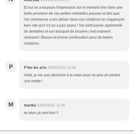
Nouchka
04/09/2011 09:55
Et oui on a toujours l'impression sur le moment d'en faire une
belle provision de ces petites médailles pieuses et dès que
l'on commence à les utiliser dans nos créations on s'apperçoit
bien vite qu'il n'y en a pas assez ! Ton petit panier agrémenté
de dentelles et son bouquet de bruyère c'est vraiment
ravissant ! Bisous et bonne continuation pour de belles
créations
P
P'tits les arts
03/09/2011 22:54
Voilà, je me suis abonnée à ta news pour ne plus en perdre
une miette !
M
marika
02/09/2011 11:36
en plus ça sent bon !!