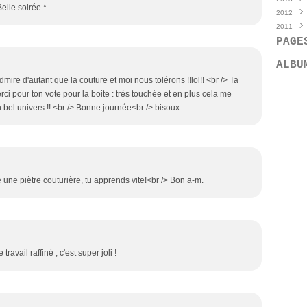
elle soirée *
2012
Mai
Déce
(
2011
Avril
Octo
Déce
(
PAGE
Mars
Sept
Nove
Déce
Févri
Juille
Octo
Nove
ALBU
Janvi
Juin
Sept
Octo
(
admire d'autant que la couture et moi nous tolérons !!lol!! <br /> Ta
Mai
Août
Sept
(
Merci pour ton vote pour la boite : très touchée et en plus cela me
Avril
Juille
Août
(
 bel univers !! <br /> Bonne journée<br /> bisoux
Mars
Juin
Juille
(
Févri
Mai
Juin
(
(
Janvi
Avril
Mai
(
(
Mars
Avril
(
Févri
Mars
Janvi
ne piètre couturière, tu apprends vite!<br /> Bon a-m.
avail raffiné , c'est super joli !