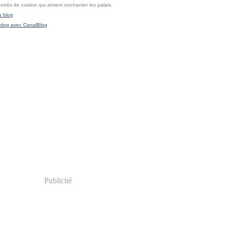
onnés de cuisine qui aiment enchanter les palais.
u blog
blog avec CanalBlog
Publicité