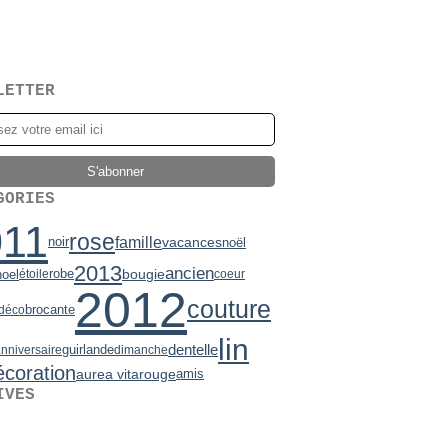
LETTER
GORIES
011
rose
famille
vacances
noir
noël
2013
ancien
bougie
robe
noel
étoile
coeur
2012
couture
brocante
déco
lin
dentelle
guirlande
nniversaire
dimanche
écoration
aurea vita
rouge
amis
IVES
2)