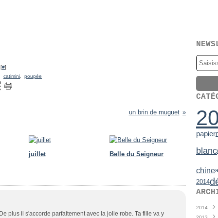
NEWS
[
#
]
,
catimini
,
poupée
CATÉ
2
un brin de muguet
papier
blanc
juillet
Belle du Seigneur
chine
a
d
2014
ARCH
2014
e plus il s'accorde parfaitement avec la jolie robe. Ta fille va y
2013
Juin
(