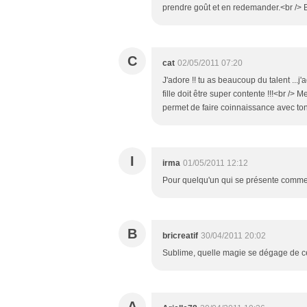
prendre goût et en redemander.<br /> B
C
cat
02/05/2011 07:20
J'adore !! tu as beaucoup du talent ...j'
fille doit être super contente !!!<br /> 
permet de faire coinnaissance avec ton
I
irma
01/05/2011 12:12
Pour quelqu'un qui se présente comme u
B
bricreatif
30/04/2011 20:02
Sublime, quelle magie se dégage de ce tr
A