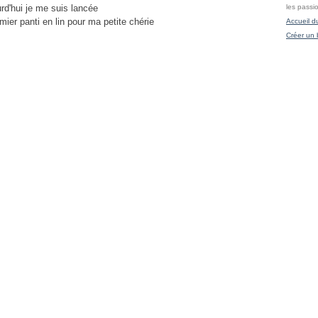
rd'hui je me suis lancée
les passi
emier panti en lin pour ma petite chérie
Accueil d
Créer un 