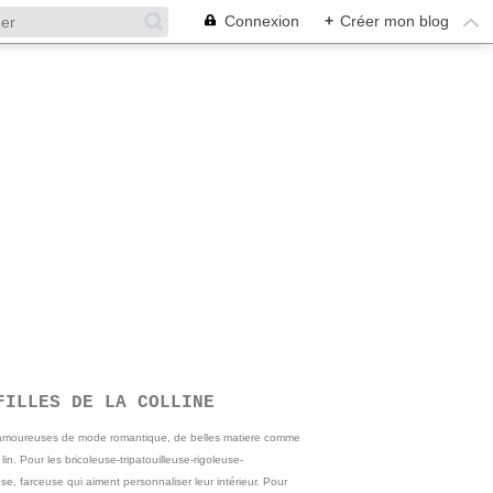
Connexion
+
Créer mon blog
FILLES DE LA COLLINE
 amoureuses de mode romantique, de belles matiere comme
e lin. Pour les bricoleuse-tripatouilleuse-rigoleuse-
se, farceuse qui aiment personnaliser leur intérieur. Pour