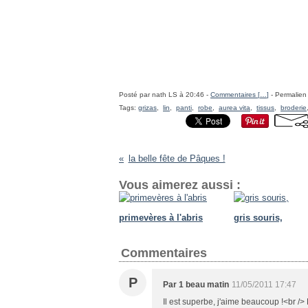
Posté par nath LS à 20:46 -
Commentaires [
…
]
- Permalien 
Tags:
grizas
,
lin
,
panti
,
robe
,
aurea vita
,
tissus
,
broderie
la belle fête de Pâques !
Vous aimerez aussi :
primevères à l'abris
gris souris,
Commentaires
P
Par 1 beau matin
11/05/2011 17:47
Il est superbe, j'aime beaucoup !<br /> D