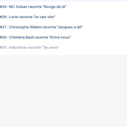
#29 : MC Solaar raconte "Bouge de là"
28 : Lorie raconte "Je vais vite"
#27 : Christophe Willem raconte "Jacques a dit"
#26 : Chimène Badi raconte "Entre nous"
#25 : Indochine raconte "3e sexe"
#24 : Zaho raconte "C'est chelou"
#23 : Patrick Bruel raconte "Au café des délices"
#22 : Kyo raconte "Le chemin"
#21 : Nolwenn Leroy raconte "Cassé"
#20 : Patrick Hernandez raconte "Born to be alive"
#19 : Lorie raconte "Près de moi"
#18 : Michael Jones raconte "A nos actes manqués" (avec Jean-Jacque