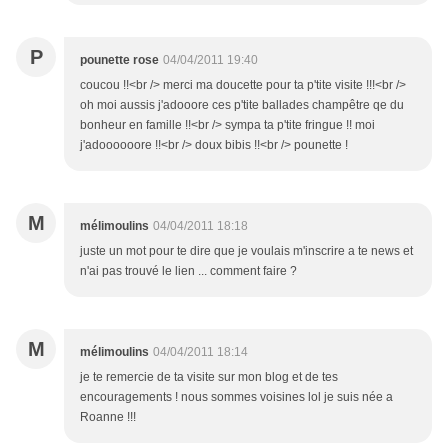
P
pounette rose
04/04/2011 19:40
coucou !!<br /> merci ma doucette pour ta p'tite visite !!!<br />
oh moi aussis j'adooore ces p'tite ballades champêtre qe du
bonheur en famille !!<br /> sympa ta p'tite fringue !! moi
j'adoooooore !!<br /> doux bibis !!<br /> pounette !
M
mélimoulins
04/04/2011 18:18
juste un mot pour te dire que je voulais m'inscrire a te news et
n'ai pas trouvé le lien ... comment faire ?
M
mélimoulins
04/04/2011 18:14
je te remercie de ta visite sur mon blog et de tes
encouragements ! nous sommes voisines lol je suis née a
Roanne !!!