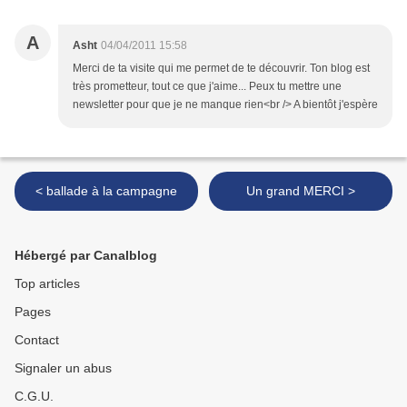
A
Asht
04/04/2011 15:58
Merci de ta visite qui me permet de te découvrir. Ton blog est
très prometteur, tout ce que j'aime... Peux tu mettre une
newsletter pour que je ne manque rien<br /> A bientôt j'espère
< ballade à la campagne
Un grand MERCI >
Hébergé par Canalblog
Top articles
Pages
Contact
Signaler un abus
C.G.U.