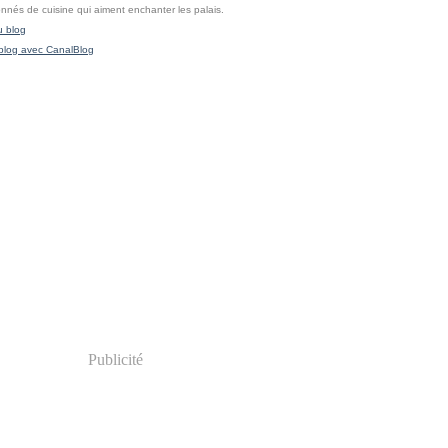
onnés de cuisine qui aiment enchanter les palais.
u blog
blog avec CanalBlog
Publicité