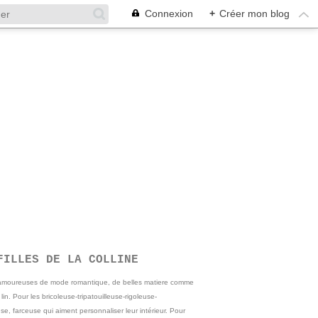
Connexion
+
Créer mon blog
FILLES DE LA COLLINE
 amoureuses de mode romantique, de belles matiere comme
e lin. Pour les bricoleuse-tripatouilleuse-rigoleuse-
se, farceuse qui aiment personnaliser leur intérieur. Pour