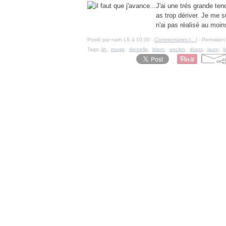
J'ai une trés grande te
as trop dériver. Je me s
n'ai pas réalisé au moin
Posté par nath LS à 10:30 -
Commentaires [
…
]
- Permalien 
Tags:
lin
,
rouge
,
dentelle
,
blanc
,
ancien
,
draps
,
jauni
,
l