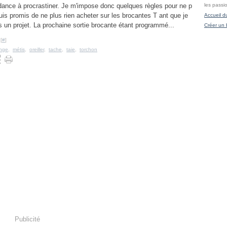
ndance à procrastiner. Je m'impose donc quelques règles pour ne p
les passi
uis promis de ne plus rien acheter sur les brocantes T ant que je
Accueil d
s un projet. La prochaine sortie brocante étant programmé...
Créer un 
[
#
]
inge
,
métis
,
oreiller
,
tache
,
taie
,
torchon
Publicité