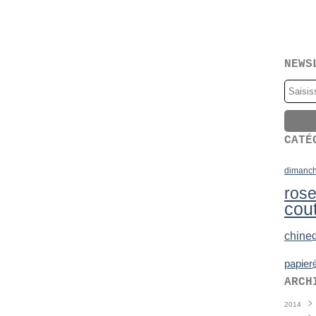
NEWS
CATÉ
dimanc
ros
cou
chine
papier
é
ARCH
2014