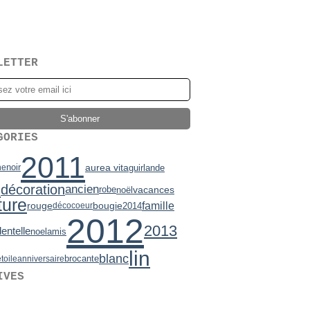
LETTER
GORIES
2011
noir
aurea vita
guirlande
he
e
décoration
ancien
vacances
robe
noël
ture
famille
bougie
rouge
2014
déco
coeur
2012
2013
dentelle
noel
amis
lin
blanc
brocante
toile
anniversaire
IVES